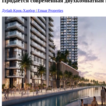
Продается современная двухкомнатная 
Дубай-Крик-Харбор
|
Emaar Properties