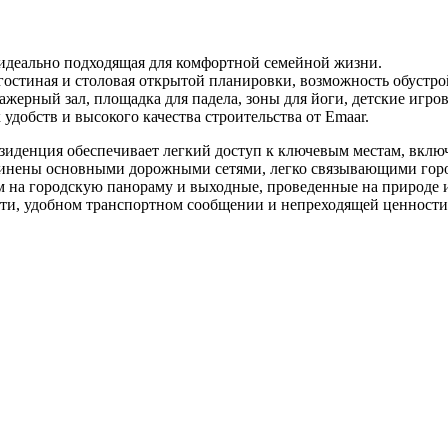
 идеально подходящая для комфортной семейной жизни.
остиная и столовая открытой планировки, возможность обустрой
ажерный зал, площадка для падела, зоны для йоги, детские игро
удобств и высокого качества строительства от Emaar.
резиденция обеспечивает легкий доступ к ключевым местам, вклю
динены основными дорожными сетями, легко связывающими город
ом на городскую панораму и выходные, проведенные на природе 
сти, удобном транспортном сообщении и непреходящей ценности