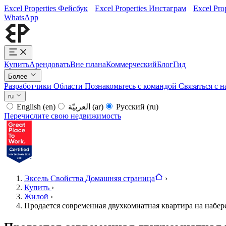
Excel Properties Фейсбук
Excel Properties Инстаграм
Excel Pro
WhatsApp
Купить
Арендовать
Вне плана
Коммерческий
Блог
Гид
Более
Разработчики
Области
Познакомьтесь с командой
Связаться с 
ru
English
(en)
العربيّة
(ar)
Русский
(ru)
Перечислите свою недвижимость
Эксель Свойства Домашняя страница
›
Купить
›
Жилой
›
Продается современная двухкомнатная квартира на набе