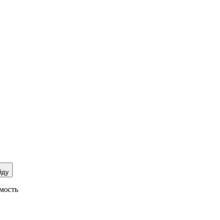
йду
мость