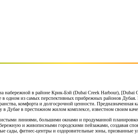
 набережной в районе Крик-Бэй (Dubai Creek Harbour), [Dubai C
 в одном из самых перспективных прибрежных районов Дубая. П
анства, комфорта и долгосрочной ценности. Предназначенная как
иру в Дубае в престижном жилом комплексе, известном своим кач
с чистыми линиями, большими окнами и продуманной планировко
ережную и живописными городскими пейзажами, создавая споко
ные сады, фитнес-центры и оздоровительные зоны, призванные 