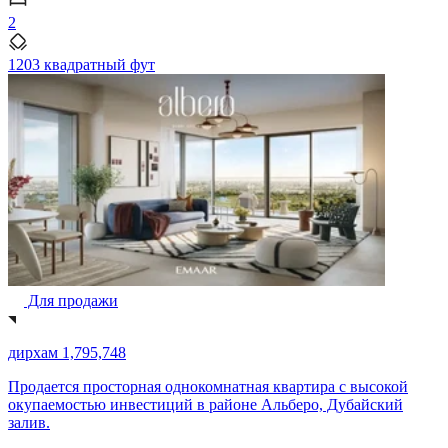
2
1203 квадратный фут
Для продажи
дирхам 1,795,748
Продается просторная однокомнатная квартира с высокой
окупаемостью инвестиций в районе Альберо, Дубайский
залив.