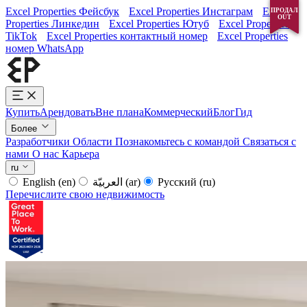
Excel Properties Фейсбук
Excel Properties Инстаграм
Excel
ПРОДАЛ
ПРОДАЛ
OUT
OUT
Properties Линкедин
Excel Properties Ютуб
Excel Properties
TikTok
Excel Properties контактный номер
Excel Properties
номер WhatsApp
Купить
Арендовать
Вне плана
Коммерческий
Блог
Гид
Более
Разработчики
Области
Познакомьтесь с командой
Связаться с
нами
О нас
Карьера
ru
English
(en)
العربيّة
(ar)
Русский
(ru)
Перечислите свою недвижимость