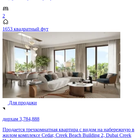
2
1653 квадратный фут
Для продажи
дирхам 3,784,888
Продается трехкомнатная квартира с видом на набережную в
жилом комплексе Cedar, Creek Beach Building 2, Dubai Creek