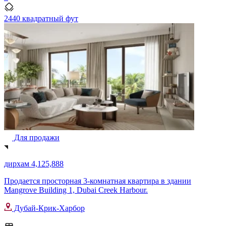
2440 квадратный фут
Для продажи
дирхам 4,125,888
Продается просторная 3-комнатная квартира в здании
Mangrove Building 1, Dubai Creek Harbour.
Дубай-Крик-Харбор