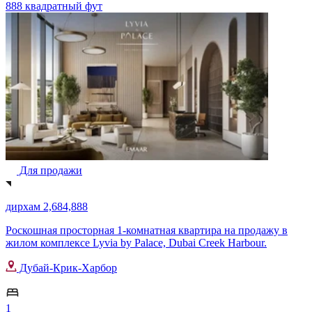
888 квадратный фут
Для продажи
дирхам 2,684,888
Роскошная просторная 1-комнатная квартира на продажу в
жилом комплексе Lyvia by Palace, Dubai Creek Harbour.
Дубай-Крик-Харбор
1