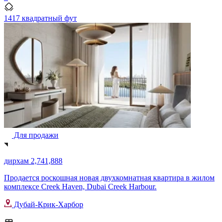
1417 квадратный фут
Для продажи
дирхам 2,741,888
Продается роскошная новая двухкомнатная квартира в жилом
комплексе Creek Haven, Dubai Creek Harbour.
Дубай-Крик-Харбор