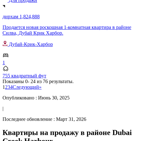
Для продажи
дирхам 1,824,888
Продается новая роскошная 1-комнатная квартира в районе
Силва, Дубай Крик Харбор.
Дубай-Крик-Харбор
1
755 квадратный фут
Показаны
0- 24
из
76
результаты.
1
2
3
4
Следующий
»
Опубликовано :
Июнь 30, 2025
|
Последнее обновление :
Март 31, 2026
Квартиры на продажу в районе Dubai
Creek Harbour