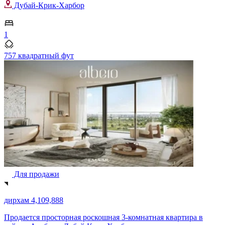
Дубай-Крик-Харбор
1
757 квадратный фут
Для продажи
дирхам 4,109,888
Продается просторная роскошная 3-комнатная квартира в