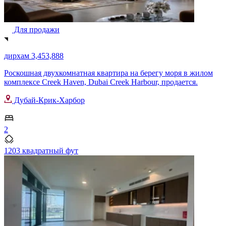
Для продажи
дирхам 3,453,888
Роскошная двухкомнатная квартира на берегу моря в жилом
комплексе Creek Haven, Dubai Creek Harbour, продается.
Дубай-Крик-Харбор
2
1203 квадратный фут