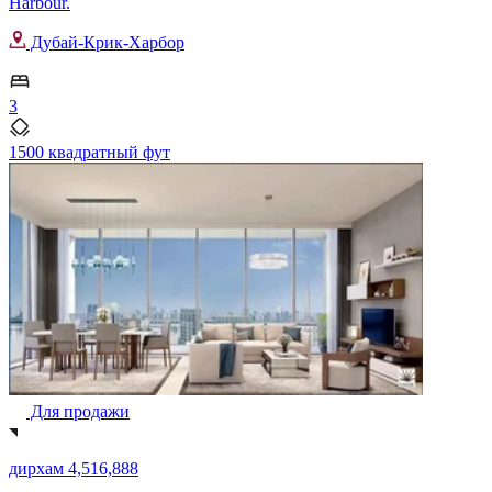
Harbour.
Дубай-Крик-Харбор
3
1500 квадратный фут
Для продажи
дирхам 4,516,888