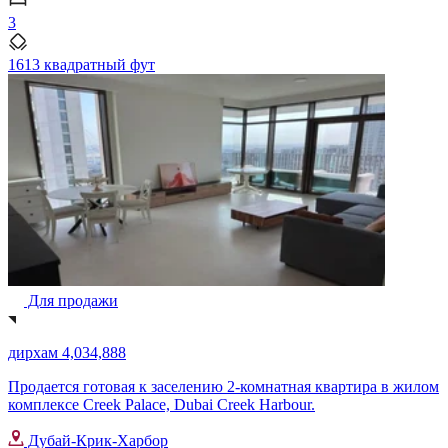
3
1613 квадратный фут
Для продажи
дирхам 4,034,888
Продается готовая к заселению 2-комнатная квартира в жилом
комплексе Creek Palace, Dubai Creek Harbour.
Дубай-Крик-Харбор