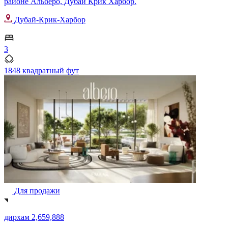
районе Альберо, Дубай Крик Харбор.
Дубай-Крик-Харбор
3
1848 квадратный фут
Для продажи
дирхам 2,659,888