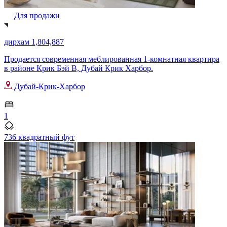
Для продажи
дирхам 1,804,887
Продается современная меблированная 1-комнатная квартира
в районе Крик Бэй B, Дубай Крик Харбор.
Дубай-Крик-Харбор
1
736 квадратный фут