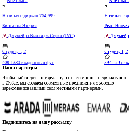
Вне плана
Вне плана
Начиная с
дирхам 764,999
Начиная с
ди
Бингатти Этерия
Pearl House 
Джумейра Виллидж Серкл (JVC)
Джумейра 
Студия, 1, 2
Студия, 1, 2
409-1330 квадратный фут
394-1205 кв
Наши партнеры
Чтобы найти для вас идеальную инвестицию в недвижимость
в Дубае, мы создаем совместные предприятия с хорошо
зарекомендовавшими себя местными партнерами.
Подпишитесь на нашу рассылку