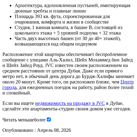
Архитектура, вдохновленная пустыней, имитирующая
дюнные хребты и плавные линии
Площадь 393 кв. фута, спроектированная для
очарования, комфорта и жизни в сообществе
Студия, 1 ванная комната, в башне B, состоящей из
цокольного этажа + 5 уровней подиума + 32 этажа
Часть двух высотных башен (от 30 до 40+ этажей),
возвышающихся над общим подиумом
Расположение этой квартиры обеспечивает беспроблемное
сообщение с улицами Аль-Халил, Шейх Мохаммед бин Зайед
и Шейх Зайед Роуд. JVC известен своим расположением на
среднем расстоянии от центра Дубая. Даже если прямого
метро нет, в обычный день дорога до Бурдж-Халифы занимает
около 20 минут. Кроме того, он расположен ближе, чем
Центр
города
, для ежедневных поездок на работу, район более тихий
и спокойный.
Если вы ищете
недвижимость на продажу в JVC
в Дубае,
сделайте эти апартаменты-студию своим домом уже сегодня.
Читать
меньше
более
Опубликовано :
Апрель 08, 2026