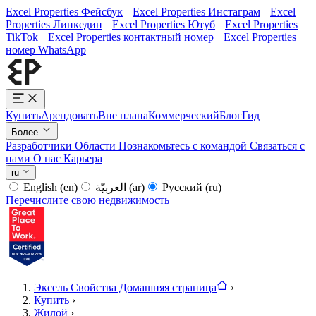
Excel Properties Фейсбук
Excel Properties Инстаграм
Excel
Properties Линкедин
Excel Properties Ютуб
Excel Properties
TikTok
Excel Properties контактный номер
Excel Properties
номер WhatsApp
Купить
Арендовать
Вне плана
Коммерческий
Блог
Гид
Более
Разработчики
Области
Познакомьтесь с командой
Связаться с
нами
О нас
Карьера
ru
English
(en)
العربيّة
(ar)
Русский
(ru)
Перечислите свою недвижимость
Эксель Свойства Домашняя страница
›
Купить
›
Жилой
›