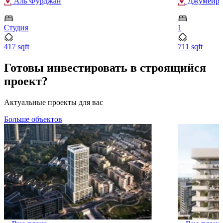
Аль Фурджан
Джумейра 
Студия
1
417 sqft
711 sqft
Готовы инвестировать в строящийся
проект?
Актуальные проекты для вас
Больше объектов