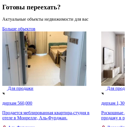
Готовы переехать?
Актуальные объекты недвижимости для вас
Больше объектов
Для продажи
Для прод
дирхам 560,000
дирхам 1,300
Продается меблированная квартира-студия в
Роскошные ап
отеле в Монрелле, Аль-Фурджан.
продажу в ра