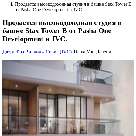
Продается высокодоходная студия в башне Stax Tower B
от Pasha One Development и JVC.
Продается высокодоходная студия в
башне Stax Tower B от Pasha One
Development и JVC.
Джумейра Виллидж Серкл (JVC)
|
Паша Уан Девенд