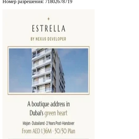
Номер разрешения: 71802678719