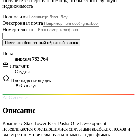
Получите экспертную помощь, чтобы купить лучшую
недвижимость
Полное имя
Электронная почта
Номер телефона
Получите бесплатный обратный звонок
Цена
дирхам 763,764
Спальни:
Студия
Площадь площади:
393 кв.фут.
AI Overview
Описание
Комплекс Stax Tower B от Pasha One Development
перекликается с меняющимися силуэтами арабских песков и
выветренными ветром пустынными ландшафтами.