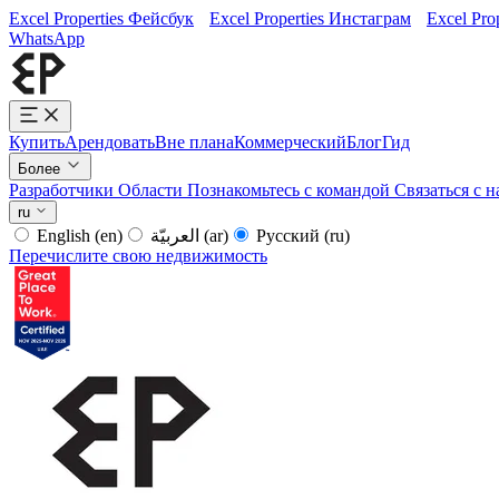
Excel Properties Фейсбук
Excel Properties Инстаграм
Excel Pro
WhatsApp
Купить
Арендовать
Вне плана
Коммерческий
Блог
Гид
Более
Разработчики
Области
Познакомьтесь с командой
Связаться с 
ru
English
(en)
العربيّة
(ar)
Русский
(ru)
Перечислите свою недвижимость