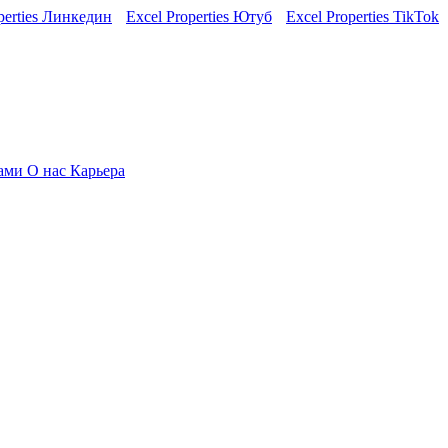
perties Линкедин
Excel Properties Ютуб
Excel Properties TikTok
нами
О нас
Карьера