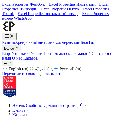
Excel Properties Фейсбук
Excel Properties Инстаграм
Excel
Properties Линкедин
Excel Properties Ютуб
Excel Properties
TikTok
Excel Properties контактный номер
Excel Properties
номер WhatsApp
Купить
Арендовать
Вне плана
Коммерческий
Блог
Гид
Более
Разработчики
Области
Познакомьтесь с командой
Связаться с
нами
О нас
Карьера
ru
English
(en)
العربيّة
(ar)
Русский
(ru)
Перечислите свою недвижимость
Эксель Свойства Домашняя страница
›
Купить
›
Жилой
›