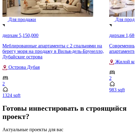
Для продажи
Для прод
дирхам 5,150,000
дирхам 1,680
Меблированные апартаменты с 2 спальнями на
Современные
берегу моря на продажу в Вилья-дель-Брунелло,
апартаменты P
Дубайские острова
Жилой комп
Острова Дубая
2
2
983 sqft
1324 sqft
Готовы инвестировать в строящийся
проект?
Актуальные проекты для вас