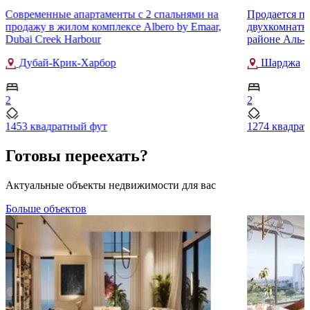
Современные апартаменты с 2 спальнями на
Продается п
продажу в жилом комплексе Albero by Emaar,
двухкомнатна
Dubai Creek Harbour
районе Аль-
Дубай-Крик-Харбор
Шарджа
2
2
1453 квадратный фут
1274 квадра
Готовы переехать?
Актуальные объекты недвижимости для вас
Больше объектов