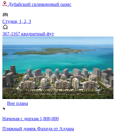
Дубайский силиконовый оазис
Студия, 1, 2, 3
367-1167 квадратный фут
Вне плана
Начиная с
дирхам 1,800,000
Пляжный домик Фахида от Алдара