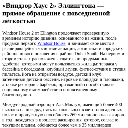
«Виндзор Хаус 2» Эллингтона —
прямое обращение с повседневной
лёгкостью
Windsor House 2 от Ellington продолжает проверенную
временем историю дизайна, основанного на жизни, после
продажи первого
Windsor House
, и занимает своё место в
расширяющейся экосистеме авиации, логистики и городских
районов нового поколения в районе Dubai South. На первом и
втором этажах расположены тщательно продуманные
удобства, которыми могут пользоваться жильцы: терраса у
бассейна с беседками, клубный лаунж, фитнес-студия и студия
пилатеса, йога на открытом воздухе, детский клуб,
затенённый детский бассейн, игровые площадки и площадки,
а также ресторан с барбекю, призванный способствовать
социальному взаимодействию и повседневному
благополучию.
Международный аэропорт Аль-Мактум, имеющий более 400
выходов на посадку, пять параллельных взлетно-посадочных
полос и пропускную способность 260 миллионов пассажиров
в год, находится в процессе расширения, которое, согласно
текущим планам, обойдется более чем в 35 миллиардов