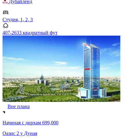
Дубайленд
Студия, 1, 2, 3
407-2633 квадратный фут
Вне плана
Начиная с
дирхам 699,000
Оазис 2 у Дуная