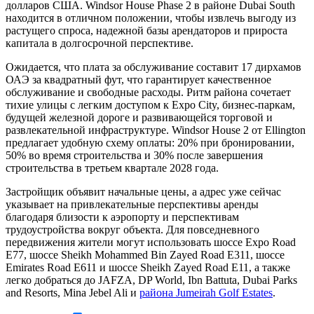
долларов США. Windsor House Phase 2 в районе Dubai South
находится в отличном положении, чтобы извлечь выгоду из
растущего спроса, надежной базы арендаторов и прироста
капитала в долгосрочной перспективе.
Ожидается, что плата за обслуживание составит 17 дирхамов
ОАЭ за квадратный фут, что гарантирует качественное
обслуживание и свободные расходы. Ритм района сочетает
тихие улицы с легким доступом к Expo City, бизнес-паркам,
будущей железной дороге и развивающейся торговой и
развлекательной инфраструктуре. Windsor House 2 от Ellington
предлагает удобную схему оплаты: 20% при бронировании,
50% во время строительства и 30% после завершения
строительства в третьем квартале 2028 года.
Застройщик объявит начальные цены, а адрес уже сейчас
указывает на привлекательные перспективы аренды
благодаря близости к аэропорту и перспективам
трудоустройства вокруг объекта. Для повседневного
передвижения жители могут использовать шоссе Expo Road
E77, шоссе Sheikh Mohammed Bin Zayed Road E311, шоссе
Emirates Road E611 и шоссе Sheikh Zayed Road E11, а также
легко добраться до JAFZA, DP World, Ibn Battuta, Dubai Parks
and Resorts, Mina Jebel Ali и
района Jumeirah Golf Estates
.