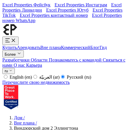
Excel Properties Фейсбук
Excel Properties Инстаграм
Excel
Properties Линкедин
Excel Properties Ютуб
Excel Properties
TikTok
Excel Properties контактный номер
Excel Properties
номер WhatsApp
Купить
Арендовать
Вне плана
Коммерческий
Блог
Гид
Более
Разработчики
Области
Познакомьтесь с командой
Связаться с
нами
О нас
Карьера
ru
English
(en)
العربيّة
(ar)
Русский
(ru)
Перечислите свою недвижимость
Дом
/
Вне плана
/
Виндзорский дом 2 Эллингтона