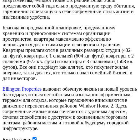
апартаментам, Windsor House 2 в районе Dubai South
представляет собой тщательно продуманную среду обитания,
гармонично сочетающую в себе современный стиль жизни и
изысканные удобства.
Благодаря продуманной планировке, продуманному
хранению и превосходным системам организации
пространства, квартиры максимально эффективно
используются для оптимизации освещения и хранения.
Квартиры предлагаются в различных размерах: студии (432
кв. фута), квартиры с 1 спальней (604 кв. фута), квартиры с 2
спальнями (972 кв. фута) и квартиры с 3 спальнями (1508 кв.
футов). Все они подойдут как для тех, кто покупает жилье
впервые, так и для тех, кто только начал семейный бизнес, и
для инвесторов.
Ellington Properties
выводит обычную жизнь на новый уровень
благодаря уютным вестибюлям и изысканно оформленным
террасам для отдыха, которые гармонично вписываются в
движение перспективных районов Windsor House 2. Здесь
современные жилые дома сочетаются с удобным адресом,
сочетая спокойствие с доступом к оживленным торговым
центрам, рабочим местам и готовой к будущему городской
инфраструктуре.
Read
less
more