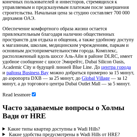
конечных пользователей и инвесторов, стремящихся к
управляемым и предсказуемым платежам после завершения
строительства. Начальная цена за студию составляет 700 000
дирхамов ОАЭ.
Обеспечение комфортного образа жизни остается
привлекательным благодаря наличию общественных
пространств для отдыха и общения, а также удобному доступу
к магазинам, школам, медицинским учреждениям, паркам и
основным достопримечательностям города. Комплекс,
расположенный вдоль шоссе Аль-Айн в районе DLRC, имеет
удобное сообщение с шоссе Эмирейтс, Dubai Silicon Oasis,
Academic City и будущей линией Blue Line. До
центра города
и
района Business Bay
можно добраться примерно за 15 минут,
до аэропорта DXB — за 25 минут, до
Global Village
— за 12
минут, а до торгового центра Dubai Outlet Mall — за 5 минут.
Read
less
more
Часто задаваемые вопросы о Холмы
Вади от HRE
Какие типы квартир доступны в Wadi Hills?
Какие удобства предусмотрены в Wadi Hills от HRE?