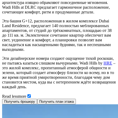
архитектура изящно обрамляют повседневные мгновения.
Wadi Hills at DLRC предлагает гармоничное расположение,
сочетающее комфорт, ритм и продуманные детали.
Эта башня G+12, расположенная в жилом комплексе Dubai
Land Residence, предлагает 140 полностью меблированных
апартаментов, от студий до трёхкомнатных, площадью от 38
до 111 кв. м. Эклектичное сочетание квартир обеспечит вам
свет, уединение и комфорт, а планировки позволят вам
насладиться как насыщенными буднями, так и неспешными
выходными.
Эти дизайнерские номера создают ощущение тихой роскоши,
не пытаясь казаться слишком вычурными. Wadi Hills by
HRE
–
это жилой комплекс, пропитанный атмосферой общности и
зелени, который создает атмосферу близости ко всему, но в то
же время приятной умиротворенности, благодаря чему дом
становится местом, куда вы с нетерпением ждёте возвращения
каждый день.
Read
less
more
Получить брошюру
Получить план этажа