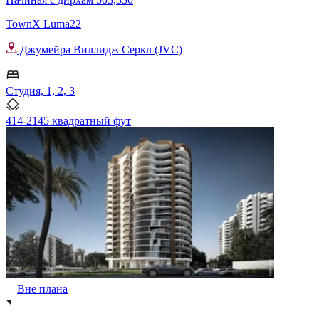
TownX Luma22
Джумейра Виллидж Серкл (JVC)
Студия, 1, 2, 3
414-2145 квадратный фут
Вне плана