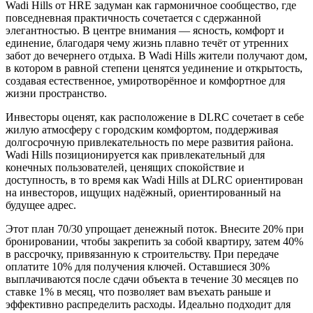
Wadi Hills от HRE задуман как гармоничное сообщество, где
повседневная практичность сочетается с сдержанной
элегантностью. В центре внимания — ясность, комфорт и
единение, благодаря чему жизнь плавно течёт от утренних
забот до вечернего отдыха. В Wadi Hills жители получают дом,
в котором в равной степени ценятся уединение и открытость,
создавая естественное, умиротворённое и комфортное для
жизни пространство.
Инвесторы оценят, как расположение в DLRC сочетает в себе
жилую атмосферу с городским комфортом, поддерживая
долгосрочную привлекательность по мере развития района.
Wadi Hills позиционируется как привлекательный для
конечных пользователей, ценящих спокойствие и
доступность, в то время как Wadi Hills at DLRC ориентирован
на инвесторов, ищущих надёжный, ориентированный на
будущее адрес.
Этот план 70/30 упрощает денежный поток. Внесите 20% при
бронировании, чтобы закрепить за собой квартиру, затем 40%
в рассрочку, привязанную к строительству. При передаче
оплатите 10% для получения ключей. Оставшиеся 30%
выплачиваются после сдачи объекта в течение 30 месяцев по
ставке 1% в месяц, что позволяет вам въехать раньше и
эффективно распределить расходы. Идеально подходит для