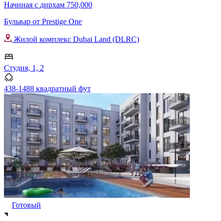
Начиная с
дирхам 750,000
Бульвар от Prestige One
Жилой комплекс Dubai Land (DLRC)
Студия, 1, 2
438-1488 квадратный фут
Готовый