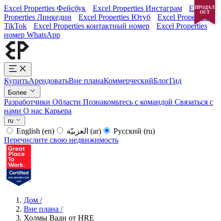
Excel Properties Фейсбук
Excel Properties Инстаграм
Excel
ПРОДАЛ
OUT
Properties Линкедин
Excel Properties Ютуб
Excel Properties
TikTok
Excel Properties контактный номер
Excel Properties
номер WhatsApp
Купить
Арендовать
Вне плана
Коммерческий
Блог
Гид
Более
Разработчики
Области
Познакомьтесь с командой
Связаться с
нами
О нас
Карьера
ru
English
(en)
العربيّة
(ar)
Русский
(ru)
Перечислите свою недвижимость
Дом
/
Вне плана
/
Холмы Вади от HRE