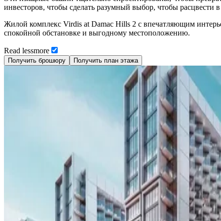
инвесторов, чтобы сделать разумный выбор, чтобы расцвести в
Жилой комплекс Virdis at Damac Hills 2 с впечатляющим инте
спокойной обстановке и выгодному местоположению.
Read
less
more
Получить брошюру
Получить план этажа