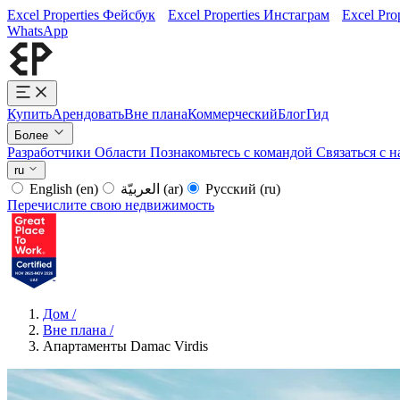
Excel Properties Фейсбук
Excel Properties Инстаграм
Excel Pro
WhatsApp
Купить
Арендовать
Вне плана
Коммерческий
Блог
Гид
Более
Разработчики
Области
Познакомьтесь с командой
Связаться с 
ru
English
(en)
العربيّة
(ar)
Русский
(ru)
Перечислите свою недвижимость
Дом
/
Вне плана
/
Апартаменты Damac Virdis