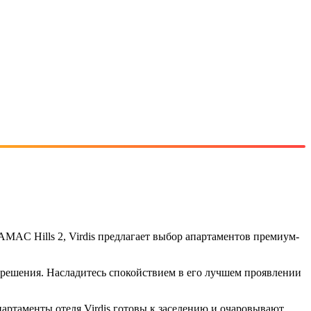
MAC Hills 2, Virdis предлагает выбор апартаментов премиум-
 решения. Насладитесь спокойствием в его лучшем проявлении
ртаменты отеля Virdis готовы к заселению и очаровывают