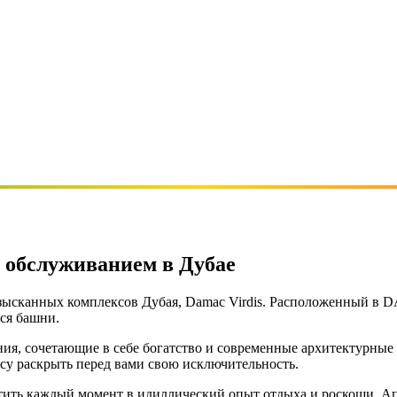
с обслуживанием в Дубае
зысканных комплексов Дубая, Damac Virdis. Расположенный в DA
ся башни.
ия, сочетающие в себе богатство и современные архитектурные
ексу раскрыть перед вами свою исключительность.
ить каждый момент в идиллический опыт отдыха и роскоши. Апа