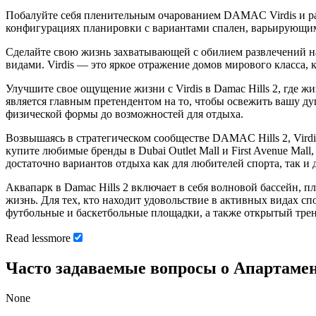
Побалуйте себя пленительным очарованием DAMAC Virdis и ра
конфигурациях планировки с вариантами спален, варьирующи
Сделайте свою жизнь захватывающей с обилием развлечений н
видами. Virdis — это яркое отражение домов мирового класса, 
Улучшите свое ощущение жизни с Virdis в Damac Hills 2, где
является главным претендентом на то, чтобы освежить вашу д
физической формы до возможностей для отдыха.
Возвышаясь в стратегическом сообществе DAMAC Hills 2, Vird
купите любимые бренды в Dubai Outlet Mall и First Avenue Mal
достаточно вариантов отдыха как для любителей спорта, так и
Аквапарк в Damac Hills 2 включает в себя волновой бассейн, 
жизнь. Для тех, кто находит удовольствие в активных видах с
футбольные и баскетбольные площадки, а также открытый трена
Read
less
more
Часто задаваемые вопросы о Апартамен
None