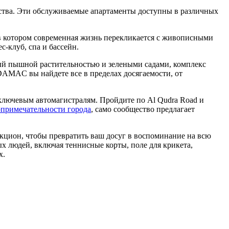
ства. Эти обслуживаемые апартаменты доступны в различных
в котором современная жизнь перекликается с живописными
с-клуб, спа и бассейн.
ный пышной растительностью и зелеными садами, комплекс
DAMAC вы найдете все в пределах досягаемости, от
 ключевым автомагистралям. Пройдите по Al Qudra Road и
опримечательности города
, само сообщество предлагает
акцион, чтобы превратить ваш досуг в воспоминание на всю
ых людей, включая теннисные корты, поле для крикета,
х.