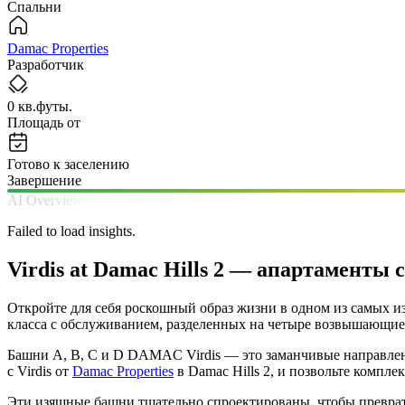
Спальни
Damac Properties
Разработчик
0 кв.футы.
Площадь от
Готово к заселению
Завершение
AI Overview
Failed to load insights.
Virdis at Damac Hills 2 — апартаменты 
Откройте для себя роскошный образ жизни в одном из самых и
класса с обслуживанием, разделенных на четыре возвышающие
Башни A, B, C и D DAMAC Virdis — это заманчивые направлен
с Virdis от
Damac Properties
в Damac Hills 2, и позвольте компл
Эти изящные башни тщательно спроектированы, чтобы преврат