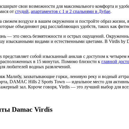
сширьте свои возможности для максимального комфорта и удоб
мися от
студий
,
апартаментов с 1 и 2 спальнями в Дубае
.
а свежем воздухе в вашем окружении и постройте образ жизни, 
которые объединяют ряд расслабляющих удобств, таких как фитне
 жизнь — это смесь безмятежности и острых ощущений. Окружен
ушу изысканными видами и естественными цветами. В Virdis by 
is представляет собой изысканный анклав с доступом к четырем
l, расположенных в 15 минутах. Помимо близости к
главной дост
 для любителей водных развлечений.
пляж Малибу, захватывающие горки, ленивую реку и водный аттр
порта, DAMAC Hills 2 Sports Town — идеальное место для активн
жерный зал. Короче говоря, Virdis — это лучший выбор для все
ты Damac Virdis