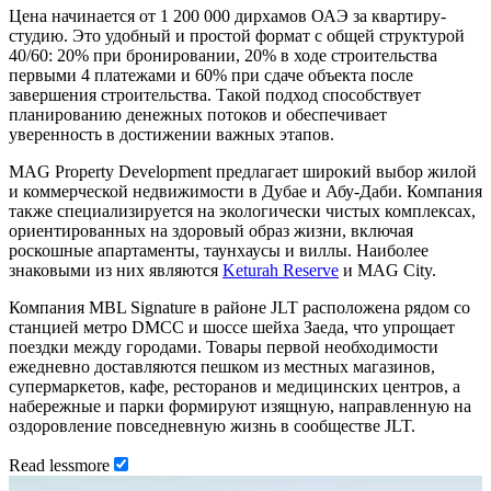
Цена начинается от 1 200 000 дирхамов ОАЭ за квартиру-
студию. Это удобный и простой формат с общей структурой
40/60: 20% при бронировании, 20% в ходе строительства
первыми 4 платежами и 60% при сдаче объекта после
завершения строительства. Такой подход способствует
планированию денежных потоков и обеспечивает
уверенность в достижении важных этапов.
MAG Property Development предлагает широкий выбор жилой
и коммерческой недвижимости в Дубае и Абу-Даби. Компания
также специализируется на экологически чистых комплексах,
ориентированных на здоровый образ жизни, включая
роскошные апартаменты, таунхаусы и виллы. Наиболее
знаковыми из них являются
Keturah Reserve
и MAG City.
Компания MBL Signature в районе JLT расположена рядом со
станцией метро DMCC и шоссе шейха Заеда, что упрощает
поездки между городами. Товары первой необходимости
ежедневно доставляются пешком из местных магазинов,
супермаркетов, кафе, ресторанов и медицинских центров, а
набережные и парки формируют изящную, направленную на
оздоровление повседневную жизнь в сообществе JLT.
Read
less
more