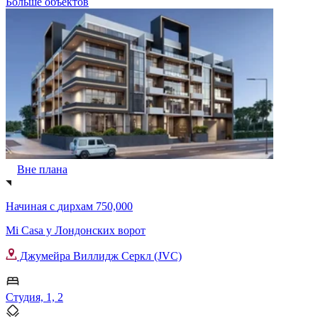
Больше объектов
Вне плана
Начиная с
дирхам 750,000
Mi Casa у Лондонских ворот
Джумейра Виллидж Серкл (JVC)
Студия, 1, 2