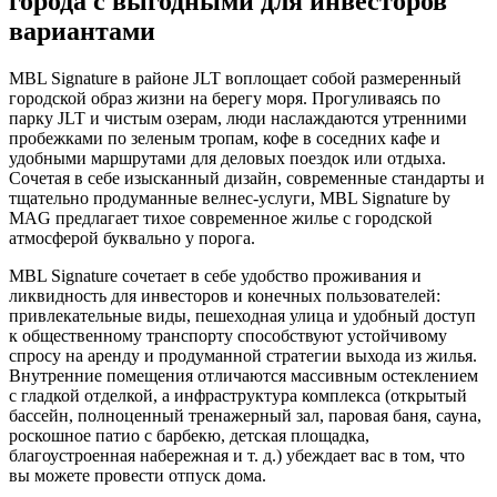
города с выгодными для инвесторов
вариантами
MBL Signature в районе JLT воплощает собой размеренный
городской образ жизни на берегу моря. Прогуливаясь по
парку JLT и чистым озерам, люди наслаждаются утренними
пробежками по зеленым тропам, кофе в соседних кафе и
удобными маршрутами для деловых поездок или отдыха.
Сочетая в себе изысканный дизайн, современные стандарты и
тщательно продуманные велнес-услуги, MBL Signature by
MAG предлагает тихое современное жилье с городской
атмосферой буквально у порога.
MBL Signature сочетает в себе удобство проживания и
ликвидность для инвесторов и конечных пользователей:
привлекательные виды, пешеходная улица и удобный доступ
к общественному транспорту способствуют устойчивому
спросу на аренду и продуманной стратегии выхода из жилья.
Внутренние помещения отличаются массивным остеклением
с гладкой отделкой, а инфраструктура комплекса (открытый
бассейн, полноценный тренажерный зал, паровая баня, сауна,
роскошное патио с барбекю, детская площадка,
благоустроенная набережная и т. д.) убеждает вас в том, что
вы можете провести отпуск дома.