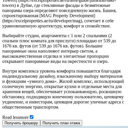
Towers] (https://excelproperties.ae/ru/area-guide/jumeirah-lake-
towers) в Дубае, где стеклянные фасады и безмятежные
панорамы озера определяют повседневную жизнь. Башня,
спроектированная [MAG Property Development]
(https://excelproperties.ae/ru/developer/mag), сочетает в себе
уравновешенную архитектуру, комфорт и спокойствие.
Выбирайте студии, апартаменты с 1 или 2 спальнями (2
спальни плюс комната для прислуги) площадью от 539 до
1676 кв. футов (от 539 до 1676 кв. футов). Большие
панорамные окна наполняют интерьер светом, а
высококачественная отделка и элегантные пропорции
открывают панорамные виды на окрестности и озеро.
Внутри комплекса уровень комфорта повышается благодаря
индивидуальному дизайну, изысканному выбору материалов
и функциям «умного дома». Жилой комплекс, использующий
солнечную энергию, открытые кухни и отдельные места для
хранения вещей, обеспечивает успокаивающую, роскошную
обстановку, подходящую конечному пользователю, ценящему
уединение, и инвесторам, ценящим дорогие уличные адреса с
общественным транспортом.
Read
less
more
Получить брошюру
Получить план этажа