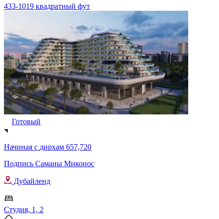
433-1019 квадратный фут
Готовый
Начиная с
дирхам 657,720
Подпись Саманы Миконос
Дубайленд
Студия, 1, 2