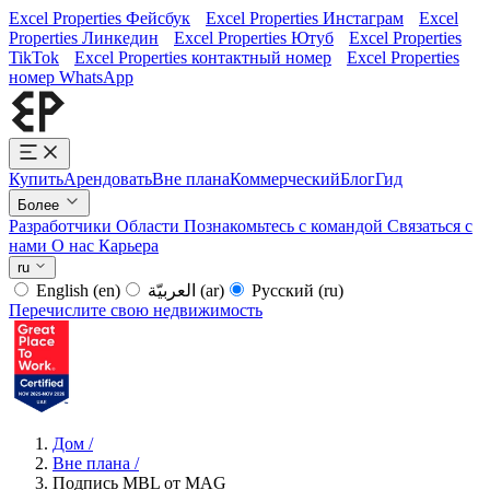
Excel Properties Фейсбук
Excel Properties Инстаграм
Excel
Properties Линкедин
Excel Properties Ютуб
Excel Properties
TikTok
Excel Properties контактный номер
Excel Properties
номер WhatsApp
Купить
Арендовать
Вне плана
Коммерческий
Блог
Гид
Более
Разработчики
Области
Познакомьтесь с командой
Связаться с
нами
О нас
Карьера
ru
English
(en)
العربيّة
(ar)
Русский
(ru)
Перечислите свою недвижимость
Дом
/
Вне плана
/
Подпись MBL от MAG