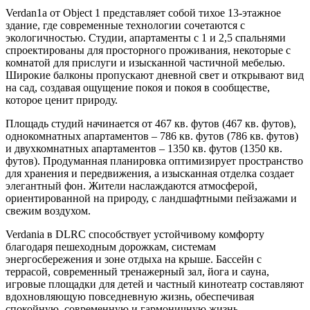
Verdan1a от Object 1 представляет собой тихое 13-этажное
здание, где современные технологии сочетаются с
экологичностью. Студии, апартаменты с 1 и 2,5 спальнями
спроектированы для просторного проживания, некоторые с
комнатой для прислуги и изысканной частичной мебелью.
Широкие балконы пропускают дневной свет и открывают вид
на сад, создавая ощущение покоя и покоя в сообществе,
которое ценит природу.
Площадь студий начинается от 467 кв. футов (467 кв. футов),
однокомнатных апартаментов – 786 кв. футов (786 кв. футов)
и двухкомнатных апартаментов – 1350 кв. футов (1350 кв.
футов). Продуманная планировка оптимизирует пространство
для хранения и передвижения, а изысканная отделка создает
элегантный фон. Жители наслаждаются атмосферой,
ориентированной на природу, с ландшафтными пейзажами и
свежим воздухом.
Verdania в DLRC способствует устойчивому комфорту
благодаря пешеходным дорожкам, системам
энергосбережения и зоне отдыха на крыше. Бассейн с
террасой, современный тренажерный зал, йога и сауна,
игровые площадки для детей и частный кинотеатр составляют
вдохновляющую повседневную жизнь, обеспечивая
спокойную, современную и гармоничную жизнь.