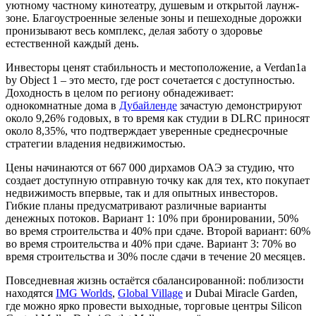
уютному частному кинотеатру, душевым и открытой лаунж-
зоне. Благоустроенные зеленые зоны и пешеходные дорожки
пронизывают весь комплекс, делая заботу о здоровье
естественной каждый день.
Инвесторы ценят стабильность и местоположение, а Verdan1a
by Object 1 – это место, где рост сочетается с доступностью.
Доходность в целом по региону обнадеживает:
однокомнатные дома в
Дубайленде
зачастую демонстрируют
около 9,26% годовых, в то время как студии в DLRC приносят
около 8,35%, что подтверждает уверенные среднесрочные
стратегии владения недвижимостью.
Цены начинаются от 667 000 дирхамов ОАЭ за студию, что
создает доступную отправную точку как для тех, кто покупает
недвижимость впервые, так и для опытных инвесторов.
Гибкие планы предусматривают различные варианты
денежных потоков. Вариант 1: 10% при бронировании, 50%
во время строительства и 40% при сдаче. Второй вариант: 60%
во время строительства и 40% при сдаче. Вариант 3: 70% во
время строительства и 30% после сдачи в течение 20 месяцев.
Повседневная жизнь остаётся сбалансированной: поблизости
находятся
IMG Worlds
,
Global Village
и Dubai Miracle Garden,
где можно ярко провести выходные, торговые центры Silicon