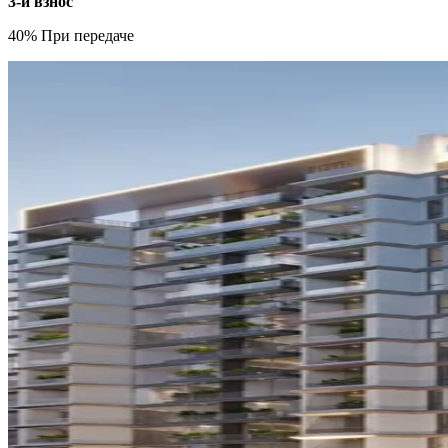
3-й взнос
40% При передаче