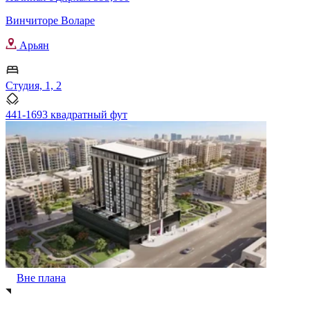
Винчиторе Воларе
Арьян
Студия, 1, 2
441-1693 квадратный фут
Вне плана