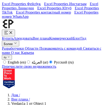
Excel Properties Фейсбук
Excel Properties Инстаграм
Excel
Properties Линкедин
Excel Properties Ютуб
Excel Properties
TikTok
Excel Properties контактный номер
Excel Properties
номер WhatsApp
Купить
Арендовать
Вне плана
Коммерческий
Блог
Гид
Более
Разработчики
Области
Познакомьтесь с командой
Связаться с
нами
О нас
Карьера
ru
English
(en)
العربيّة
(ar)
Русский
(ru)
Перечислите свою недвижимость
Дом
/
Вне плана
/
Verdan1a 1 от Object 1