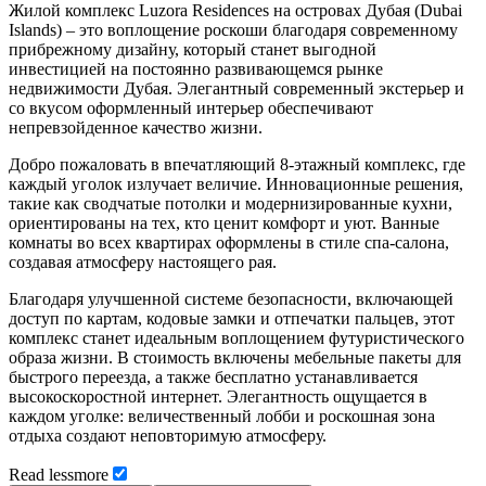
Жилой комплекс Luzora Residences на островах Дубая (Dubai
Islands) – это воплощение роскоши благодаря современному
прибрежному дизайну, который станет выгодной
инвестицией на постоянно развивающемся рынке
недвижимости Дубая. Элегантный современный экстерьер и
со вкусом оформленный интерьер обеспечивают
непревзойденное качество жизни.
Добро пожаловать в впечатляющий 8-этажный комплекс, где
каждый уголок излучает величие. Инновационные решения,
такие как сводчатые потолки и модернизированные кухни,
ориентированы на тех, кто ценит комфорт и уют. Ванные
комнаты во всех квартирах оформлены в стиле спа-салона,
создавая атмосферу настоящего рая.
Благодаря улучшенной системе безопасности, включающей
доступ по картам, кодовые замки и отпечатки пальцев, этот
комплекс станет идеальным воплощением футуристического
образа жизни. В стоимость включены мебельные пакеты для
быстрого переезда, а также бесплатно устанавливается
высокоскоростной интернет. Элегантность ощущается в
каждом уголке: величественный лобби и роскошная зона
отдыха создают неповторимую атмосферу.
Read
less
more