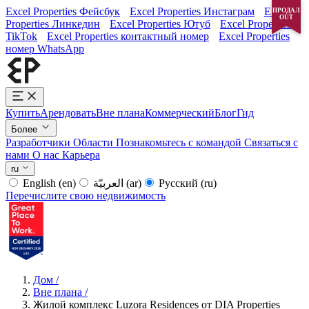
Excel Properties Фейсбук
Excel Properties Инстаграм
Excel
ПРОДАЛ
OUT
Properties Линкедин
Excel Properties Ютуб
Excel Properties
TikTok
Excel Properties контактный номер
Excel Properties
номер WhatsApp
Купить
Арендовать
Вне плана
Коммерческий
Блог
Гид
Более
Разработчики
Области
Познакомьтесь с командой
Связаться с
нами
О нас
Карьера
ru
English
(en)
العربيّة
(ar)
Русский
(ru)
Перечислите свою недвижимость
Дом
/
Вне плана
/
Жилой комплекс Luzora Residences от DIA Properties