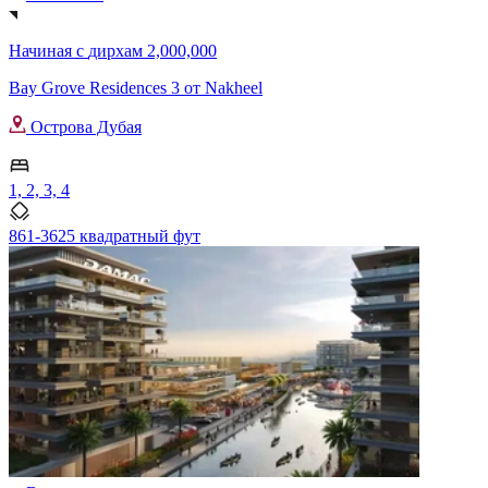
Начиная с
дирхам 2,000,000
Bay Grove Residences 3 от Nakheel
Острова Дубая
1, 2, 3, 4
861-3625 квадратный фут