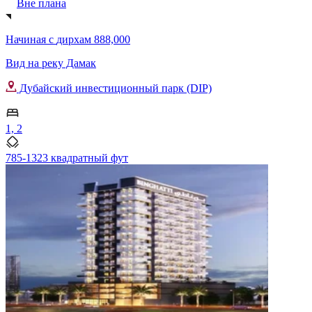
Вне плана
Начиная с
дирхам 888,000
Вид на реку Дамак
Дубайский инвестиционный парк (DIP)
1, 2
785-1323 квадратный фут