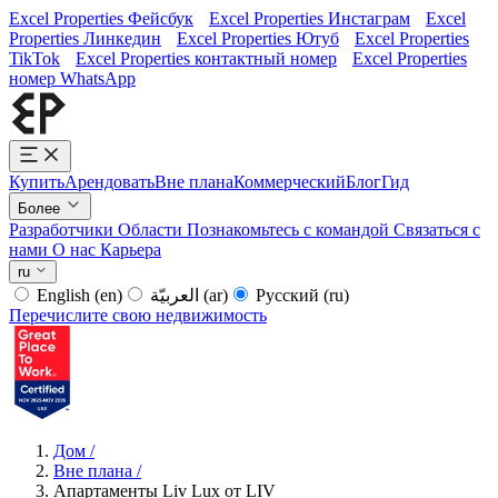
Excel Properties Фейсбук
Excel Properties Инстаграм
Excel
Properties Линкедин
Excel Properties Ютуб
Excel Properties
TikTok
Excel Properties контактный номер
Excel Properties
номер WhatsApp
Купить
Арендовать
Вне плана
Коммерческий
Блог
Гид
Более
Разработчики
Области
Познакомьтесь с командой
Связаться с
нами
О нас
Карьера
ru
English
(en)
العربيّة
(ar)
Русский
(ru)
Перечислите свою недвижимость
Дом
/
Вне плана
/
Апартаменты Liv Lux от LIV