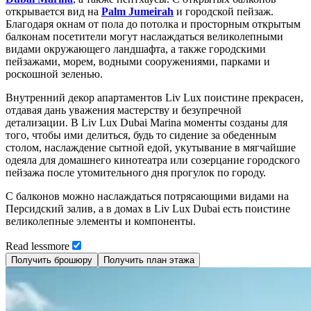
открывается вид на
Palm Jumeirah
и городской пейзаж.
Благодаря окнам от пола до потолка и просторным открытым
балконам посетители могут наслаждаться великолепными
видами окружающего ландшафта, а также городскими
пейзажами, морем, водными сооружениями, парками и
роскошной зеленью.
Внутренний декор апартаментов Liv Lux поистине прекрасен,
отдавая дань уважения мастерству и безупречной
детализации. В Liv Lux Dubai Marina моменты созданы для
того, чтобы ими делиться, будь то сидение за обеденным
столом, наслаждение сытной едой, укутывание в мягчайшие
одеяла для домашнего кинотеатра или созерцание городского
пейзажа после утомительного дня прогулок по городу.
С балконов можно наслаждаться потрясающими видами на
Персидский залив, а в домах в Liv Lux Dubai есть поистине
великолепные элементы и компоненты.
Read
less
more
Получить брошюру
Получить план этажа