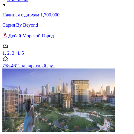
Начиная с
дирхам 1,700,000
Сария By Beyond
Дубай Морской Город
1, 2, 3, 4, 5
758-4612 квадратный фут