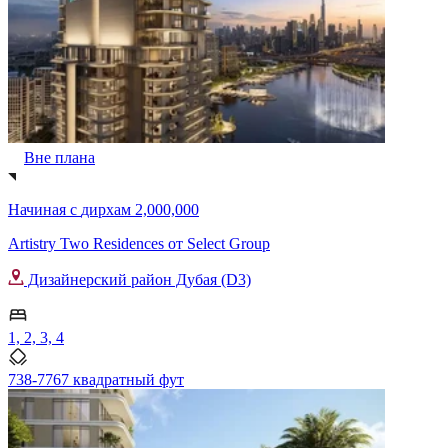
Вне плана
Начиная с
дирхам 2,000,000
Artistry Two Residences от Select Group
Дизайнерский район Дубая (D3)
1, 2, 3, 4
738-7767 квадратный фут