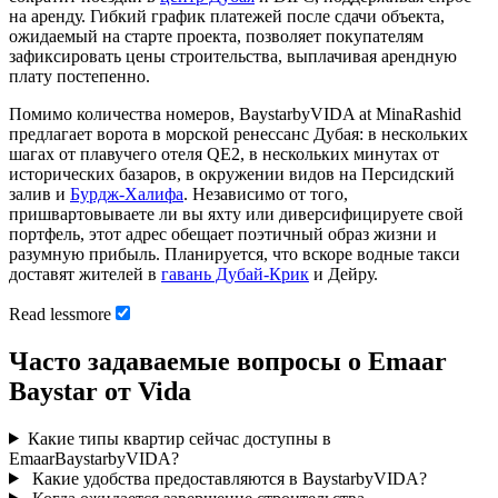
на аренду. Гибкий график платежей после сдачи объекта,
ожидаемый на старте проекта, позволяет покупателям
зафиксировать цены строительства, выплачивая арендную
плату постепенно.
Помимо количества номеров, BaystarbyVIDA at MinaRashid
предлагает ворота в морской ренессанс Дубая: в нескольких
шагах от плавучего отеля QE2, в нескольких минутах от
исторических базаров, в окружении видов на Персидский
залив и
Бурдж-Халифа
. Независимо от того,
пришвартовываете ли вы яхту или диверсифицируете свой
портфель, этот адрес обещает поэтичный образ жизни и
разумную прибыль. Планируется, что вскоре водные такси
доставят жителей в
гавань Дубай-Крик
и Дейру.
Read
less
more
Часто задаваемые вопросы о Emaar
Baystar от Vida
Какие типы квартир сейчас доступны в
EmaarBaystarbyVIDA?
Какие удобства предоставляются в BaystarbyVIDA?