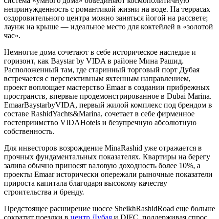
система «умного дома» объединяют космополитичную
непринужденность с романтикой жизни на воде. На террасах
оздоровительного центра можно заняться йогой на рассвете;
лаунж на крыше — идеальное место для коктейлей в «золотой
час».
Немногие дома сочетают в себе историческое наследие и
горизонт, как Baystar by VIDA в районе Мина Рашид.
Расположенный там, где старинный торговый порт Дубая
встречается с перспективным яхтенным направлением,
проект воплощает мастерство Emaar в создании прибрежных
пространств, впервые продемонстрированное в Dubai Marina.
EmaarBaystarbyVIDA, первый жилой комплекс под брендом в
составе RashidYachts&Marina, сочетает в себе фирменное
гостеприимство VIDAHotels и безупречную абсолютную
собственность.
Для инвесторов возрождение MinaRashid уже отражается в
прочных фундаментальных показателях. Квартиры на берегу
залива обычно приносят валовую доходность более 10%, а
проекты Emaar исторически опережали рыночные показатели
прироста капитала благодаря высокому качеству
строительства и бренду.
Предстоящее расширение шоссе SheikhRashidRoad еще больше
сократит поездки в
центр Дубая
и DIFC, поддерживая спрос