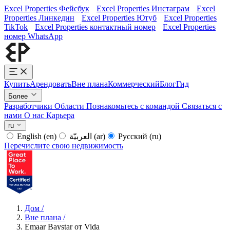
Excel Properties Фейсбук
Excel Properties Инстаграм
Excel
Properties Линкедин
Excel Properties Ютуб
Excel Properties
TikTok
Excel Properties контактный номер
Excel Properties
номер WhatsApp
Купить
Арендовать
Вне плана
Коммерческий
Блог
Гид
Более
Разработчики
Области
Познакомьтесь с командой
Связаться с
нами
О нас
Карьера
ru
English
(en)
العربيّة
(ar)
Русский
(ru)
Перечислите свою недвижимость
Дом
/
Вне плана
/
Emaar Baystar от Vida