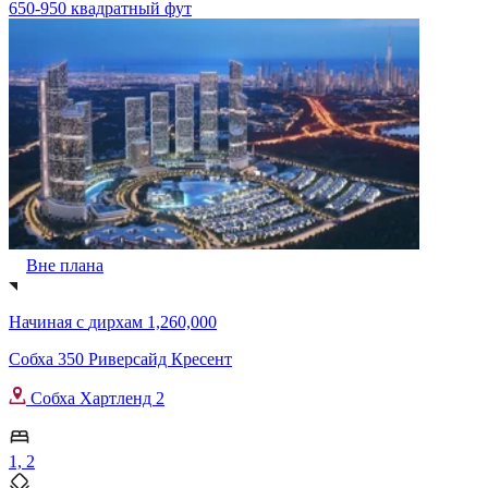
650-950 квадратный фут
Вне плана
Начиная с
дирхам 1,260,000
Собха 350 Риверсайд Кресент
Собха Хартленд 2
1, 2