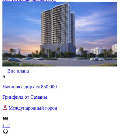
Вне плана
Начиная с
дирхам 850,000
Гринфилд от Саманы
Международный город
1, 2