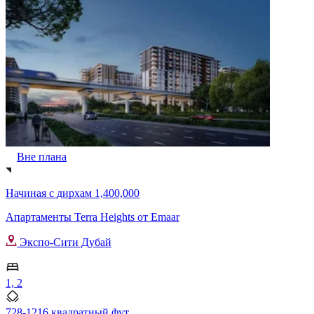
Вне плана
Начиная с
дирхам 1,400,000
Апартаменты Terra Heights от Emaar
Экспо-Сити Дубай
1, 2
728-1216 квадратный фут