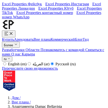
Excel Properties Фейсбук
Excel Properties Инстаграм
Excel
Properties Линкедин
Excel Properties Ютуб
Excel Properties
TikTok
Excel Properties контактный номер
Excel Properties
номер WhatsApp
Купить
Арендовать
Вне плана
Коммерческий
Блог
Гид
Более
Разработчики
Области
Познакомьтесь с командой
Связаться с
нами
О нас
Карьера
ru
English
(en)
العربيّة
(ar)
Русский
(ru)
Перечислите свою недвижимость
Дом
/
Вне плана
/
Апартаменты Damac Bellavista