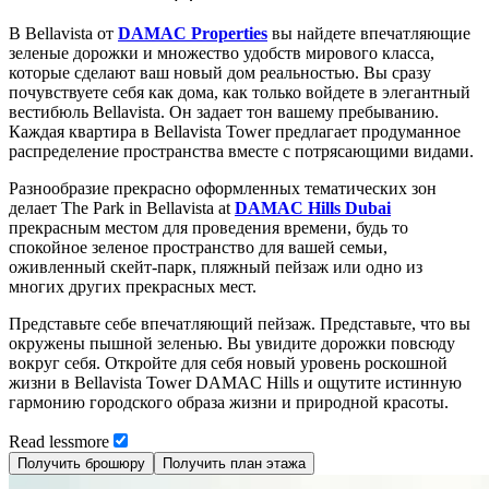
В Bellavista от
DAMAC Properties
вы найдете впечатляющие
зеленые дорожки и множество удобств мирового класса,
которые сделают ваш новый дом реальностью. Вы сразу
почувствуете себя как дома, как только войдете в элегантный
вестибюль Bellavista. Он задает тон вашему пребыванию.
Каждая квартира в Bellavista Tower предлагает продуманное
распределение пространства вместе с потрясающими видами.
Разнообразие прекрасно оформленных тематических зон
делает The Park in Bellavista at
DAMAC Hills Dubai
прекрасным местом для проведения времени, будь то
спокойное зеленое пространство для вашей семьи,
оживленный скейт-парк, пляжный пейзаж или одно из
многих других прекрасных мест.
Представьте себе впечатляющий пейзаж. Представьте, что вы
окружены пышной зеленью. Вы увидите дорожки повсюду
вокруг себя. Откройте для себя новый уровень роскошной
жизни в Bellavista Tower DAMAC Hills и ощутите истинную
гармонию городского образа жизни и природной красоты.
Read
less
more
Получить брошюру
Получить план этажа