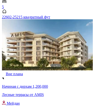
5
22602-25215 квадратный фут
Вне плана
Начиная с
дирхам 1,200,000
Лесные террасы от AMIS
Мейдан