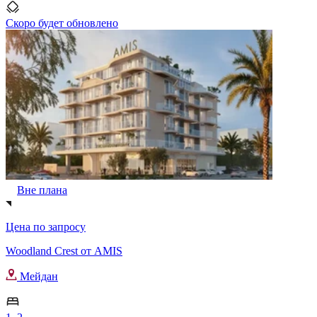
Скоро будет обновлено
Вне плана
Цена по запросу
Woodland Crest от AMIS
Мейдан