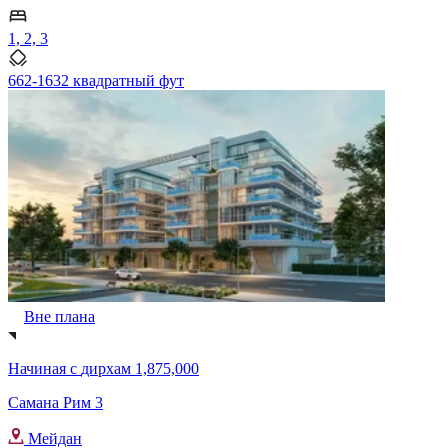
1, 2, 3
662-1632 квадратный фут
Вне плана
Начиная с
дирхам 1,875,000
Самана Рим 3
Мейдан