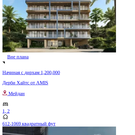
Вне плана
Начиная с
дирхам 1,200,000
Дерби Хайтс от AMIS
Мейдан
1, 2
612-1069 квадратный фут