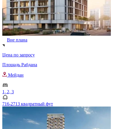
Вне плана
Цена по запросу
Площадь Рабдана
Мейдан
1, 2, 3
716-2713 квадратный фут