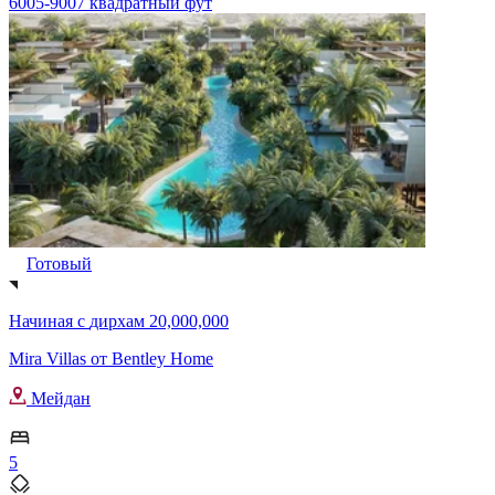
6005-9007 квадратный фут
Готовый
Начиная с
дирхам 20,000,000
Mira Villas от Bentley Home
Мейдан
5