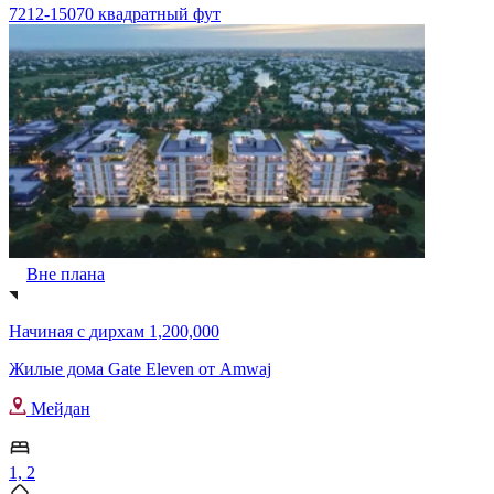
7212-15070 квадратный фут
Вне плана
Начиная с
дирхам 1,200,000
Жилые дома Gate Eleven от Amwaj
Мейдан
1, 2