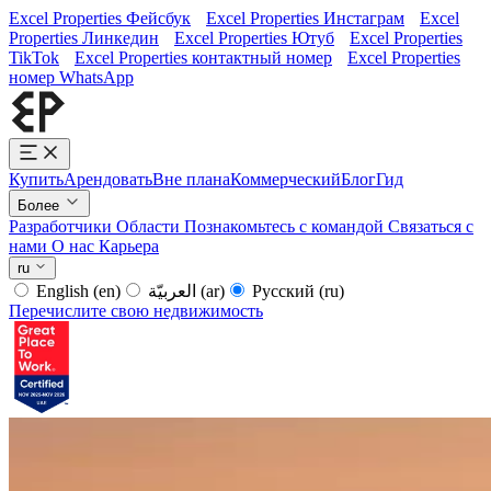
Excel Properties Фейсбук
Excel Properties Инстаграм
Excel
Properties Линкедин
Excel Properties Ютуб
Excel Properties
TikTok
Excel Properties контактный номер
Excel Properties
номер WhatsApp
Купить
Арендовать
Вне плана
Коммерческий
Блог
Гид
Более
Разработчики
Области
Познакомьтесь с командой
Связаться с
нами
О нас
Карьера
ru
English
(en)
العربيّة
(ar)
Русский
(ru)
Перечислите свою недвижимость