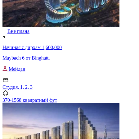
Вне плана
Начиная с
дирхам 1,600,000
Maybach 6 от Binghatti
Мейдан
Студия, 1, 2, 3
370-1568 квадратный фут