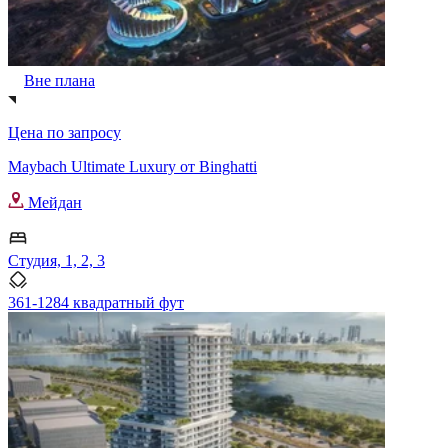
Вне плана
Цена по запросу
Maybach Ultimate Luxury от Binghatti
Мейдан
Студия, 1, 2, 3
361-1284 квадратный фут