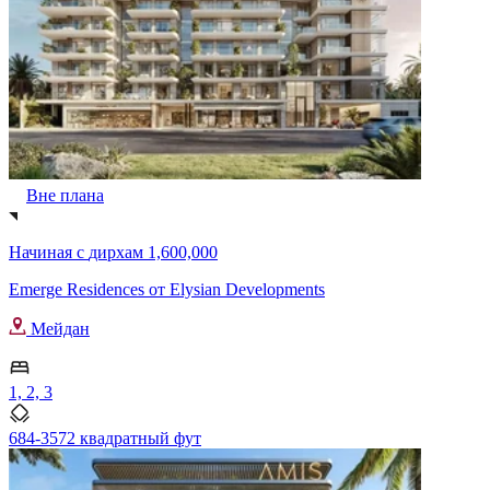
Вне плана
Начиная с
дирхам 1,600,000
Emerge Residences от Elysian Developments
Мейдан
1, 2, 3
684-3572 квадратный фут