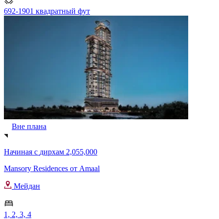
692-1901 квадратный фут
Вне плана
Начиная с
дирхам 2,055,000
Mansory Residences от Amaal
Мейдан
1, 2, 3, 4