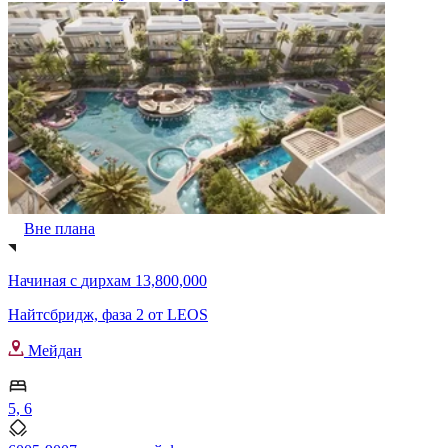
Вне плана
Начиная с
дирхам 13,800,000
Найтсбридж, фаза 2 от LEOS
Мейдан
5, 6