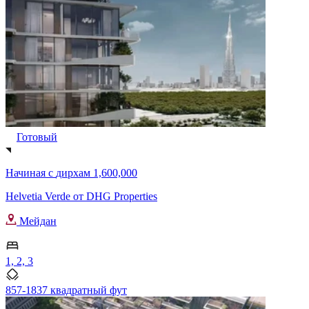
Готовый
Начиная с
дирхам 1,600,000
Helvetia Verde от DHG Properties
Мейдан
1, 2, 3
857-1837 квадратный фут