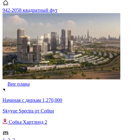
942-2058 квадратный фут
Вне плана
Начиная с
дирхам 1,270,000
Skyvue Spectra от Собхи
Собха Хартленд 2