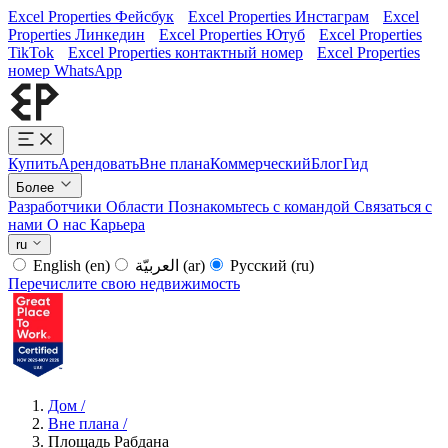
Excel Properties Фейсбук
Excel Properties Инстаграм
Excel
Properties Линкедин
Excel Properties Ютуб
Excel Properties
TikTok
Excel Properties контактный номер
Excel Properties
номер WhatsApp
Купить
Арендовать
Вне плана
Коммерческий
Блог
Гид
Более
Разработчики
Области
Познакомьтесь с командой
Связаться с
нами
О нас
Карьера
ru
English
(en)
العربيّة
(ar)
Русский
(ru)
Перечислите свою недвижимость
Дом
/
Вне плана
/
Площадь Рабдана