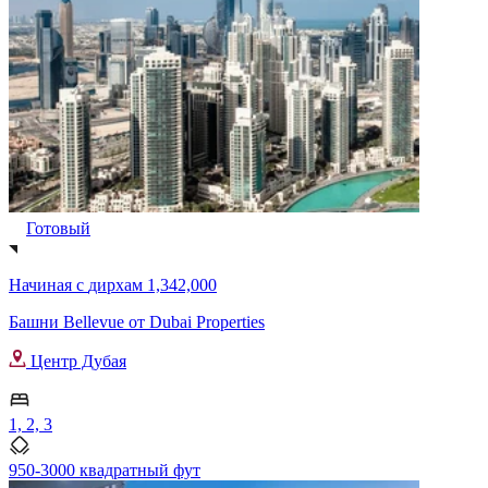
Готовый
Начиная с
дирхам 1,342,000
Башни Bellevue от Dubai Properties
Центр Дубая
1, 2, 3
950-3000 квадратный фут