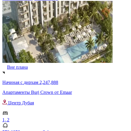
Вне плана
Начиная с
дирхам 2,247,888
Апартаменты Burj Crown от Emaar
Центр Дубая
1, 2