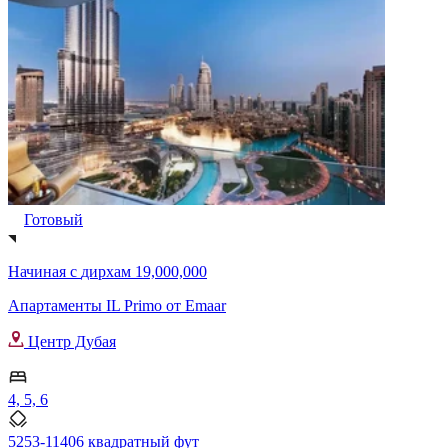
Готовый
Начиная с
дирхам 19,000,000
Апартаменты IL Primo от Emaar
Центр Дубая
4, 5, 6
5253-11406 квадратный фут