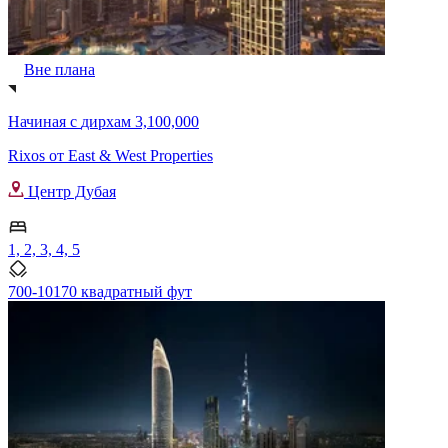
Вне плана
Начиная с
дирхам 3,100,000
Rixos от East & West Properties
Центр Дубая
1, 2, 3, 4, 5
700-10170 квадратный фут