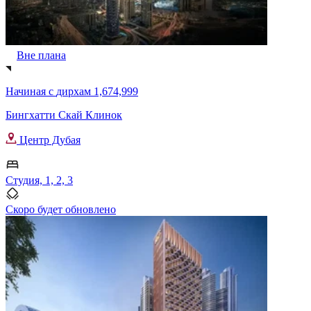
Вне плана
Начиная с
дирхам 1,674,999
Бингхатти Скай Клинок
Центр Дубая
Студия, 1, 2, 3
Скоро будет обновлено