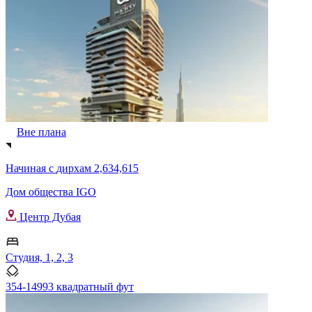
Вне плана
Начиная с
дирхам 2,634,615
Дом общества IGO
Центр Дубая
Студия, 1, 2, 3
354-14993 квадратный фут