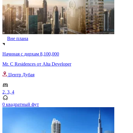
Вне плана
Начиная с
дирхам 8,100,000
Mr. C Residences от Alta Developer
Центр Дубая
2, 3, 4
0 квадратный фут