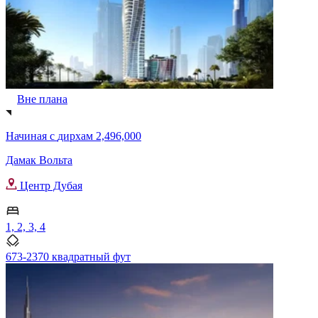
Вне плана
Начиная с
дирхам 2,496,000
Дамак Вольта
Центр Дубая
1, 2, 3, 4
673-2370 квадратный фут