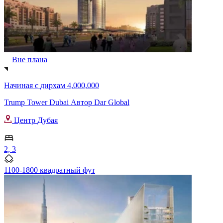
Вне плана
Начиная с
дирхам 4,000,000
Trump Tower Dubai Автор Dar Global
Центр Дубая
2, 3
1100-1800 квадратный фут