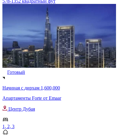
578-1352 квадратный фут
Готовый
Начиная с
дирхам 1,600,000
Апартаменты Forte от Emaar
Центр Дубая
1, 2, 3