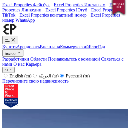
Excel Properties Фейсбук
Excel Properties Инстаграм
Excel
ПРОДАЛ
ПРОДАЛ
ПРОДАЛ
ПРОДАЛ
ПРОДАЛ
ПРОДАЛ
ПРОДАЛ
OUT
OUT
OUT
OUT
OUT
OUT
OUT
Properties Линкедин
Excel Properties Ютуб
Excel Properties
TikTok
Excel Properties контактный номер
Excel Properties
номер WhatsApp
Купить
Арендовать
Вне плана
Коммерческий
Блог
Гид
Более
Разработчики
Области
Познакомьтесь с командой
Связаться с
нами
О нас
Карьера
ru
English
(en)
العربيّة
(ar)
Русский
(ru)
Перечислите свою недвижимость