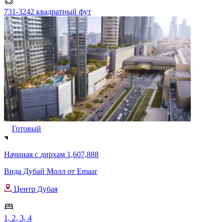
731-3242 квадратный фут
Готовый
Начиная с
дирхам 1,607,888
Вида Дубай Молл от Emaar
Центр Дубая
1, 2, 3, 4