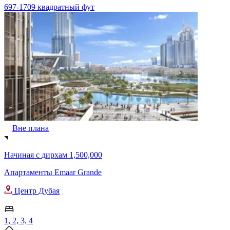
697-1709 квадратный фут
Вне плана
Начиная с
дирхам 1,500,000
Апартаменты Emaar Grande
Центр Дубая
1, 2, 3, 4