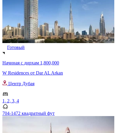
Готовый
Начиная с
дирхам 1,800,000
W Residences от Dar AL Arkan
Центр Дубая
1, 2, 3, 4
704-1472 квадратный фут