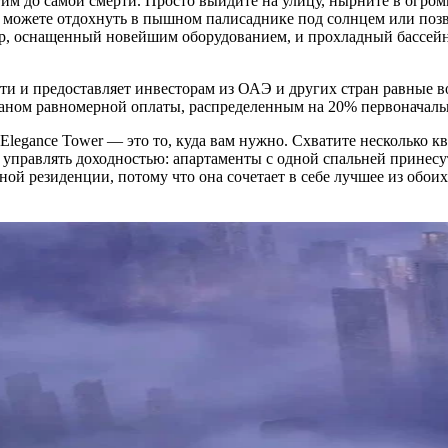
этим до самой смерти. Просто выйдите на улицу, нырните в огро
 вы можете отдохнуть в пышном палисаднике под солнцем или поз
нтр, оснащенный новейшим оборудованием, и прохладный бассейн 
сти и предоставляет инвесторам из ОАЭ и других стран равные 
ланом равномерной оплаты, распределенным на 20% первоначально
legance Tower — это то, куда вам нужно. Схватите несколько кв
е управлять доходностью: апартаменты с одной спальней принес
ной резиденции, потому что она сочетает в себе лучшее из обо