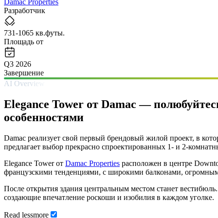
Damac Properties
Разработчик
731-1065 кв.футы.
Площадь от
Q3 2026
Завершение
AI Overview
Elegance Tower от Damac — полюбуйте
особенностями
Damac реализует свой первый брендовый жилой проект, в котор
предлагает выбор прекрасно спроектированных 1- и 2-комнатн
Elegance Tower от
Damac Properties
расположен в центре Downto
французскими тенденциями, с широкими балконами, огромным
После открытия здания центральным местом станет вестибюль.
создающие впечатление роскоши и изобилия в каждом уголке.
Read
less
more