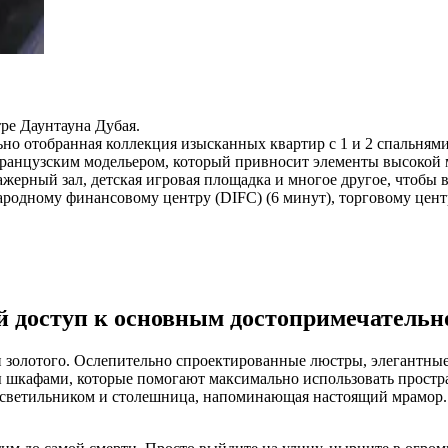
тре Даунтауна Дубая.
ьно отобранная коллекция изысканных квартир с 1 и 2 спальнями
ранцузским модельером, который привносит элементы высокой 
ажерный зал, детская игровая площадка и многое другое, чтобы
родному финансовому центру (DIFC) (6 минут), торговому центру
ий доступ к основным достопримечатель
 и золотого. Ослепительно спроектированные люстры, элегантны
 шкафами, которые помогают максимально использовать простран
светильником и столешница, напоминающая настоящий мрамор. Д