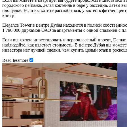
Если вы живете в квартире, вы будете продолжать хвастаться 
городского пейзажа, делая коктейль в баре у бассейна. Затем
площадке. Если вы хотите расслабиться, у вас есть фитнес-це
книгу.
Elegance Tower в центре Дубая находится в полной собственно
1 790 000 дирхамов ОАЭ за апартаменты с одной спальней с п
Если вы хотите инвестировать в первоклассный проект, Damac E
наблюдайте, как взлетает стоимость. В центре Дубая вы может
инвестора нет лучшей сделки, чем купить целый этаж в роскош
Read
less
more