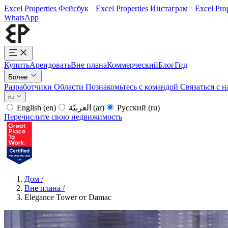
Excel Properties Фейсбук
Excel Properties Инстаграм
Excel Pro
WhatsApp
Купить
Арендовать
Вне плана
Коммерческий
Блог
Гид
Более
Разработчики
Области
Познакомьтесь с командой
Связаться с 
ru
English
(en)
العربيّة
(ar)
Русский
(ru)
Перечислите свою недвижимость
Дом
/
Вне плана
/
Elegance Tower от Damac