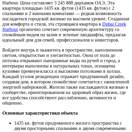
Harbour. Цена составляет 3 245 888 дирхамов ОАЭ. Эта
квартира площадью 1435 кв. футов (1435 кв. футов) с 2
спальнями и 2 ванными комнатами — редкая возможность
насладиться городской жизнью на высоком уровне. Созданная
для комфорта и стиля, эта строящаяся квартира в
Dubai Creek
Harbour
органично сочетает современную архитектуру со
спокойным видом на залив и зеленые ландшафты, предлагая
идеальный дом для семей, профессионалов и инвесторов.
Войдите внутрь и окажитесь в пространстве, наполненном
светом, открытостью и элегантностью. Окна от пола до
потолка открывают панорамные виды на ручей и город, а
интерьеры выполнены в натуральных тонах, оснащены
кухнями премиум-класса и высокими потолками в холлах.
Каждый уголок резиденции отражает продуманный дизайн,
создавая дом, в котором спокойствие сочетается с оживленной
энергией набережной. Жители также наслаждаются жизнью в
сообществе, ориентированном на здоровый образ жизни, где
все удобства способствуют расслаблению, активности и
общению.
Основные характеристики объекта
1435 кв. футов продуманного жилого пространства с
двумя просторными спальнями и двумя современными