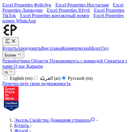
Excel Properties Фейсбук
Excel Properties Инстаграм
Excel
Properties Линкедин
Excel Properties Ютуб
Excel Properties
TikTok
Excel Properties контактный номер
Excel Properties
номер WhatsApp
Купить
Арендовать
Вне плана
Коммерческий
Блог
Гид
Более
Разработчики
Области
Познакомьтесь с командой
Связаться с
нами
О нас
Карьера
ru
English
(en)
العربيّة
(ar)
Русский
(ru)
Перечислите свою недвижимость
Эксель Свойства Домашняя страница
›
Купить
›
Жилой
›