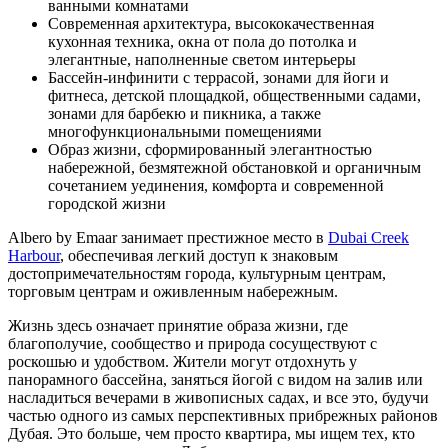
ванными комнатами
Современная архитектура, высококачественная
кухонная техника, окна от пола до потолка и
элегантные, наполненные светом интерьеры
Бассейн-инфинити с террасой, зонами для йоги и
фитнеса, детской площадкой, общественными садами,
зонами для барбекю и пикника, а также
многофункциональными помещениями
Образ жизни, сформированный элегантностью
набережной, безмятежной обстановкой и органичным
сочетанием уединения, комфорта и современной
городской жизни
Albero by Emaar занимает престижное место в
Dubai Creek
Harbour
, обеспечивая легкий доступ к знаковым
достопримечательностям города, культурным центрам,
торговым центрам и оживленным набережным.
Жизнь здесь означает принятие образа жизни, где
благополучие, сообщество и природа сосуществуют с
роскошью и удобством. Жители могут отдохнуть у
панорамного бассейна, заняться йогой с видом на залив или
насладиться вечерами в живописных садах, и все это, будучи
частью одного из самых перспективных прибрежных районов
Дубая. Это больше, чем просто квартира, мы ищем тех, кто