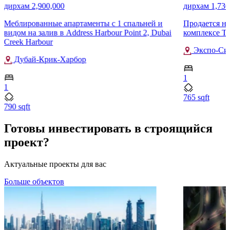
дирхам 2,900,000
дирхам 1,730
Меблированные апартаменты с 1 спальней и
Продается но
видом на залив в Address Harbour Point 2, Dubai
комплексе Ter
Creek Harbour
Экспо-Си
Дубай-Крик-Харбор
1
1
765 sqft
790 sqft
Готовы инвестировать в строящийся
проект?
Актуальные проекты для вас
Больше объектов