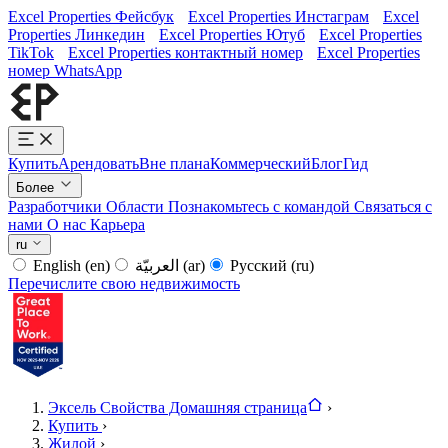
Excel Properties Фейсбук
Excel Properties Инстаграм
Excel
Properties Линкедин
Excel Properties Ютуб
Excel Properties
TikTok
Excel Properties контактный номер
Excel Properties
номер WhatsApp
Купить
Арендовать
Вне плана
Коммерческий
Блог
Гид
Более
Разработчики
Области
Познакомьтесь с командой
Связаться с
нами
О нас
Карьера
ru
English
(en)
العربيّة
(ar)
Русский
(ru)
Перечислите свою недвижимость
Эксель Свойства Домашняя страница
›
Купить
›
Жилой
›