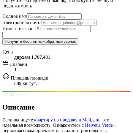
Получите экспертную помощь, чтобы купить лучшую
недвижимость
Полное имя
Электронная почта
Номер телефона
Получите бесплатный обратный звонок
Цена
дирхам 1,707,481
Спальни:
1
Площадь площади:
889 кв.фут.
AI Overview
Описание
Если вы ищете
квартиру на продажу в Мейдане
, это
идеальная возможность. Ознакомьтесь с
Helvetia Verde
–
первоклассным проектом на стадии строительства,