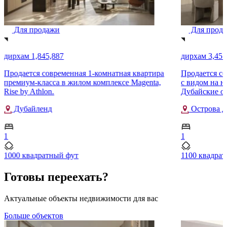
Для продажи
Для прод
дирхам 1,845,887
дирхам 3,451
Продается современная 1-комнатная квартира
Продается со
премиум-класса в жилом комплексе Magenta,
с видом на н
Rise by Athlon.
Дубайские ос
Дубайленд
Острова Д
1
1
1000 квадратный фут
1100 квадра
Готовы переехать?
Актуальные объекты недвижимости для вас
Больше объектов