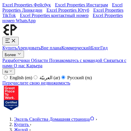
Excel Properties Фейсбук
Excel Properties Инстаграм
Excel
Properties Линкедин
Excel Properties Ютуб
Excel Properties
TikTok
Excel Properties контактный номер
Excel Properties
номер WhatsApp
Купить
Арендовать
Вне плана
Коммерческий
Блог
Гид
Более
Разработчики
Области
Познакомьтесь с командой
Связаться с
нами
О нас
Карьера
ru
English
(en)
العربيّة
(ar)
Русский
(ru)
Перечислите свою недвижимость
Эксель Свойства Домашняя страница
›
Купить
›
Жилой
›