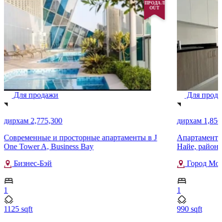
ПРОДАЛ
OUT
Для продажи
Для прод
дирхам 2,775,300
дирхам 1,856
Современные и просторные апартаменты в J
Апартаменты 
One Tower A, Business Bay
Найе, район
Бизнес-Бэй
Город Мох
1
1
1125 sqft
990 sqft