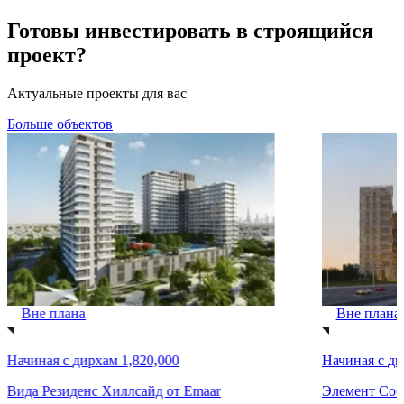
Готовы инвестировать в строящийся
проект?
Актуальные проекты для вас
Больше объектов
Вне плана
Вне плана
Начиная с
дирхам 1,820,000
Начиная с
ди
Вида Резиденс Хиллсайд от Emaar
Элемент Соб