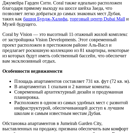
Джумейра Гарден Сити. Coral также идеально расположен
благодаря прямому выходу на шоссе шейха Заеда, что
позволяет легко добраться до самых знаковых мест Дубая,
таких как
башня Бурдж-Халифа
,
торговый центр Dubai Mall
и
Музей будущего.
Coral by Vision — это высотный 11-этажный жилой комплекс
от застройщика Vision Developments. Этот современный
проект расположен в престижном районе Аль-Васл и
предлагает роскошную коллекцию из 81 квартиры, некоторые
из которых будут иметь собственный бассейн, что обеспечит
вам эксклюзивный отдых.
Особенности недвижимости
Площадь апартаментов составляет 731 кв. фут (72 кв. м).
В апартаментах 1 спальня и 2 ванные комнаты.
Современный архитектурный дизайн и продуманная
планировка.
Расположен в одном из самых удобных мест с развитой
инфраструктурой, обеспечивающей доступ к лучшим
школам и самым известным местам Дубая.
Обстановка апартаментов в Jumeirah Garden City,
выставленных на продажу, призвана обеспечить вам комфорт