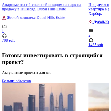
Апартаменты с 1 спальней и видом на парк на
Продается пр
продажу в Hillsedge, Dubai Hills Estate
квартира в р
Харбор.
Жилой комплекс Dubai Hills Estate
Дубай-Кр
1
2
708 sqft
1435 sqft
Готовы инвестировать в строящийся
проект?
Актуальные проекты для вас
Больше объектов