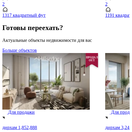
2
2
1317 квадратный фут
1191 квадра
Готовы переехать?
Актуальные объекты недвижимости для вас
Больше объектов
ПРОДАЛ
OUT
Для продажи
Для прод
дирхам 1,852,888
дирхам 3,245