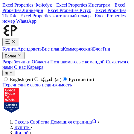
Excel Properties Фейсбук
Excel Properties Инстаграм
Excel
Properties Линкедин
Excel Properties Ютуб
Excel Properties
TikTok
Excel Properties контактный номер
Excel Properties
номер WhatsApp
Купить
Арендовать
Вне плана
Коммерческий
Блог
Гид
Более
Разработчики
Области
Познакомьтесь с командой
Связаться с
нами
О нас
Карьера
ru
English
(en)
العربيّة
(ar)
Русский
(ru)
Перечислите свою недвижимость
Эксель Свойства Домашняя страница
›
Купить
›
Жилой
›