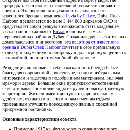
Откройте для себя изысканный адрес на берегу моря, где
природа, элегантность и стильный образ жизни сливаются
воедино. Эта роскошная двухкомнатная квартира от
известного бренда в комплексе
Lyvia by Palace
, Dubai Creek
Harbour, предлагается по цене 3 444 888 дирхамов ОАЭ и
представляет собой редкую возможность стать владельцем
эксклюзивного жилья от
Emaar
в одном из самых
перспективных районов Дубая. Созданная для взыскательных
домовладельцев и инвесторов, эта
квартира от известного
бренда в Dubai Creek Harbour
сочетает в себе премиальную
отделку, продуманную планировку и долгосрочную ценность
в спокойной, но при этом удобной обстановке.
Резиденция воплощает в себе изысканность бренда Palace
благодаря современной архитектуре, теплым нейтральным
интерьерам и тщательно подобранным материалам, включая
мрамор и дерево. Большие окна пропускают естественный
свет, открывая спокойные виды на ручей и благоустроенную
территорию. Жители имеют доступ к оздоровительным
удобствам, открытым зеленым зонам и местам отдыха,
призванным улучшить повседневную жизнь в спокойной
прибрежной обстановке.
Основные характеристики объекта
Примерно 1917 кв. футов хорошо спланированного