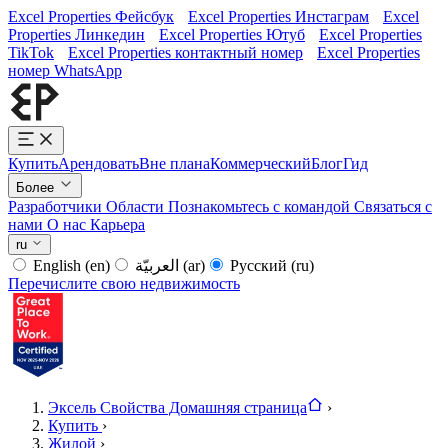
Excel Properties Фейсбук
Excel Properties Инстаграм
Excel
Properties Линкедин
Excel Properties Ютуб
Excel Properties
TikTok
Excel Properties контактный номер
Excel Properties
номер WhatsApp
Купить
Арендовать
Вне плана
Коммерческий
Блог
Гид
Более
Разработчики
Области
Познакомьтесь с командой
Связаться с
нами
О нас
Карьера
ru
English
(en)
العربيّة
(ar)
Русский
(ru)
Перечислите свою недвижимость
Эксель Свойства Домашняя страница
›
Купить
›
Жилой
›