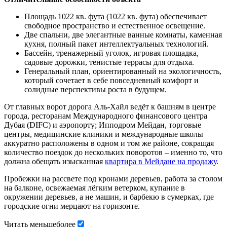
Площадь 1022 кв. фута (1022 кв. фута) обеспечивает
свободное пространство и естественное освещение.
Две спальни, две элегантные ванные комнаты, каменная
кухня, полный пакет интеллектуальных технологий.
Бассейн, тренажерный уголок, игровая площадка,
садовые дорожки, тенистые террасы для отдыха.
Генеральный план, ориентированный на экологичность,
который сочетает в себе повседневный комфорт и
солидные перспективы роста в будущем.
От главных ворот дорога Аль-Хайл ведёт к башням в центре
города, ресторанам Международного финансового центра
Дубая (DIFC) и аэропорту; Ипподром Мейдан, торговые
центры, медицинские клиники и международные школы
аккуратно расположены в одном и том же районе, сокращая
количество поездок до нескольких поворотов – именно то, что
должна обещать изысканная
квартира в Мейдане на продажу
.
Пробежки на рассвете под кронами деревьев, работа за столом
на балконе, освежаемая лёгким ветерком, купание в
окружении деревьев, а не машин, и барбекю в сумерках, где
городские огни мерцают на горизонте.
Читать
меньше
более