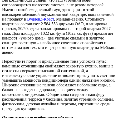
Вы когда-нибудь думали, что ваш утренний кофе
сопровождается шелестом листьев, а не ревом моторов?
Именно такой ежедневный саундтрек царит в этой
высокорентабельной двухкомнатной квартире, выставленной
на продажу в
Вудленд-Крест
, Мейдан-авеню. Стоимость
квартиры составляет 2 584 553 дирхама ОАЭ, планировка
простая, 50/50, сдача запланирована на второй квартал 2027
года. Дом площадью 1022 кв. фута (1022 кв. фута) предлагает
комфорт «умного дома», две уютные спальни и залитую
солнцем гостиную – необычное сочетание спокойствия и
оптимизма для тех, кто ищет роскошную квартиру на Мейдан-
авеню.
Переступите порог, и приглушенные тона успокоят пульс:
каменные столешницы окаймляют закрытую кухню, ванны в
стиле спа сверкают изысканной сантехникой, а
интеллектуальное управление позволяет приглушить свет или
уменьшить мощность кондиционера одним нажатием кнопки.
Широкие стеклянные панели обрамляют небольшие сады, а
балконы выходят на дорожки, вьющиеся между
малоэтажными домами. Общие зоны создают атмосферу
расслабления: терраса у бассейна, залитая утренним солнцем,
фитнес-зона, детская лужайка и перголы, спрятанные среди
цветущих кустарников.
Отличительные особенности объекта