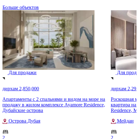
Больше объектов
Для продажи
Для прод
дирхам 2,850,000
дирхам 2,293
Апартаменты с 2 спальнями и видом на море на
Роскошная м
продажу в жилом комплексе Ayamore Residence,
квартира на 
Дубайские острова
Residence, M
Острова Дубая
Мейдан
2
2