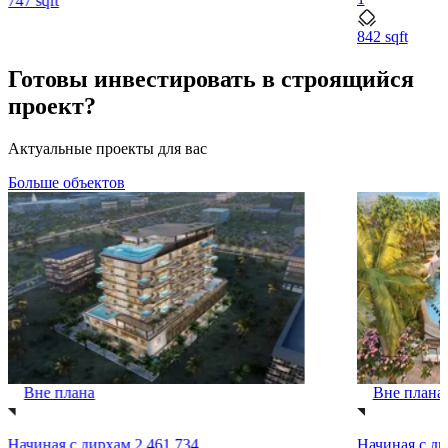
747 sqft
842 sqft
Готовы инвестировать в строящийся
проект?
Актуальные проекты для вас
Больше объектов
Вне плана
Вне плана
Начиная с
дирхам 2,461,734
Начиная с
ди