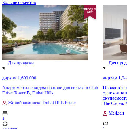
Больше объектов
ПРОДАЛ
OUT
Для продажи
Для прод
дирхам 1,600,000
дирхам 1,948
Апартаменты с видом на поле для гольфа в Club
Продается п
Drive Tower B, Dubai Hills
однокомнатна
окупаемость
Жилой комплекс Dubai Hills Estate
The Caden, M
Мейдан
1
1