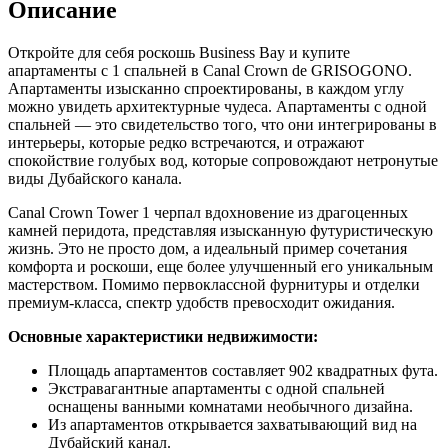
Описание
Откройте для себя роскошь Business Bay и купите
апартаменты с 1 спальней в Canal Crown de GRISOGONO.
Апартаменты изысканно спроектированы, в каждом углу
можно увидеть архитектурные чудеса. Апартаменты с одной
спальней — это свидетельство того, что они интегрированы в
интерьеры, которые редко встречаются, и отражают
спокойствие голубых вод, которые сопровождают нетронутые
виды Дубайского канала.
Canal Crown Tower 1 черпал вдохновение из драгоценных
камней перидота, представляя изысканную футуристическую
жизнь. Это не просто дом, а идеальный пример сочетания
комфорта и роскоши, еще более улучшенный его уникальным
мастерством. Помимо первоклассной фурнитуры и отделки
премиум-класса, спектр удобств превосходит ожидания.
Основные характеристики недвижимости:
Площадь апартаментов составляет 902 квадратных фута.
Экстравагантные апартаменты с одной спальней
оснащены ванными комнатами необычного дизайна.
Из апартаментов открывается захватывающий вид на
Дубайский канал.