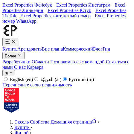
Excel Properties Фейсбук
Excel Properties Инстаграм
Excel
Properties Линкедин
Excel Properties Ютуб
Excel Properties
TikTok
Excel Properties контактный номер
Excel Properties
номер WhatsApp
Купить
Арендовать
Вне плана
Коммерческий
Блог
Гид
Более
Разработчики
Области
Познакомьтесь с командой
Связаться с
нами
О нас
Карьера
ru
English
(en)
العربيّة
(ar)
Русский
(ru)
Перечислите свою недвижимость
Эксель Свойства Домашняя страница
›
Купить
›
Жилой
›