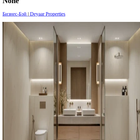
None
Бизнес-Бэй
|
Deyaar Properties