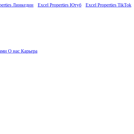
perties Линкедин
Excel Properties Ютуб
Excel Properties TikTok
нами
О нас
Карьера