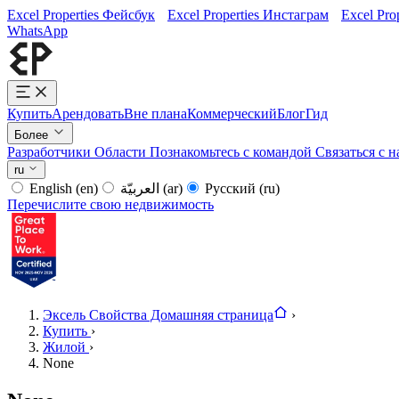
Excel Properties Фейсбук
Excel Properties Инстаграм
Excel Pro
WhatsApp
Купить
Арендовать
Вне плана
Коммерческий
Блог
Гид
Более
Разработчики
Области
Познакомьтесь с командой
Связаться с 
ru
English
(en)
العربيّة
(ar)
Русский
(ru)
Перечислите свою недвижимость
Эксель Свойства Домашняя страница
›
Купить
›
Жилой
›
None