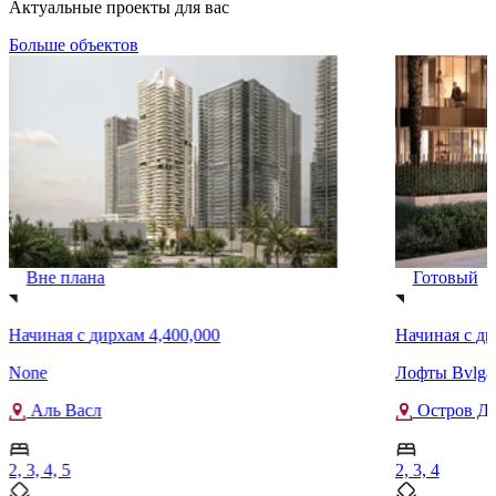
Актуальные проекты для вас
Больше объектов
Вне плана
Готовый
Начиная с
дирхам 4,400,000
Начиная с
ди
None
Лофты Bvlgar
Аль Васл
Остров Дж
2, 3, 4, 5
2, 3, 4