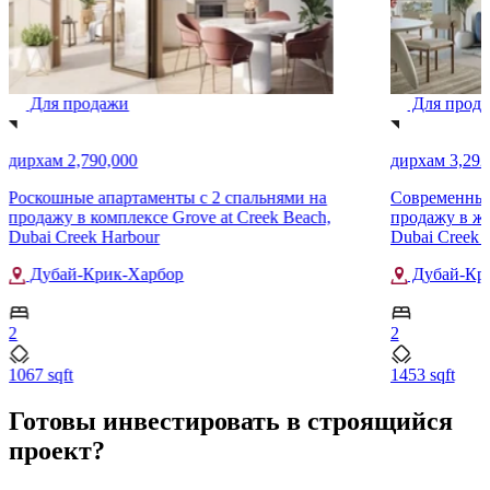
Для продажи
Для прод
дирхам 2,790,000
дирхам 3,292
Роскошные апартаменты с 2 спальнями на
Современные
продажу в комплексе Grove at Creek Beach,
продажу в жи
Dubai Creek Harbour
Dubai Creek 
Дубай-Крик-Харбор
Дубай-Кр
2
2
1067 sqft
1453 sqft
Готовы инвестировать в строящийся
проект?