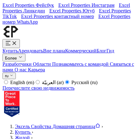
Excel Properties Фейсбук
Excel Properties Инстаграм
Excel
Properties Линкедин
Excel Properties Ютуб
Excel Properties
TikTok
Excel Properties контактный номер
Excel Properties
номер WhatsApp
Купить
Арендовать
Вне плана
Коммерческий
Блог
Гид
Более
Разработчики
Области
Познакомьтесь с командой
Связаться с
нами
О нас
Карьера
ru
English
(en)
العربيّة
(ar)
Русский
(ru)
Перечислите свою недвижимость
Эксель Свойства Домашняя страница
›
Купить
›
Жилой
›