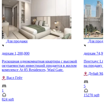
Для продажи
Для прод
дирхам 1,200,000
дирхам 74,99
Роскошная однокомнатная квартира с высокой
Пентхаус Liv
окупаемостью инвестиций продается в жилом
на продажу 
комплексе At 85 Residences, Wasl Gate.
Дубай Ма
Васл Гейт
5
1
15270 sqft
824 sqft