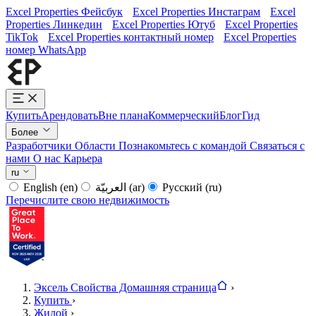
Excel Properties Фейсбук
Excel Properties Инстаграм
Excel
Properties Линкедин
Excel Properties Ютуб
Excel Properties
TikTok
Excel Properties контактный номер
Excel Properties
номер WhatsApp
Купить
Арендовать
Вне плана
Коммерческий
Блог
Гид
Более
Разработчики
Области
Познакомьтесь с командой
Связаться с
нами
О нас
Карьера
ru
English
(en)
العربيّة
(ar)
Русский
(ru)
Перечислите свою недвижимость
Эксель Свойства Домашняя страница
›
Купить
›
Жилой
›