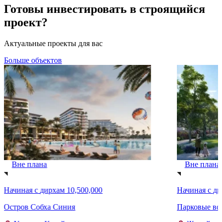
Готовы инвестировать в строящийся
проект?
Актуальные проекты для вас
Больше объектов
Вне плана
Вне плана
Начиная с
дирхам 10,500,000
Начиная с
ди
Остров Собха Синия
Парковые вор