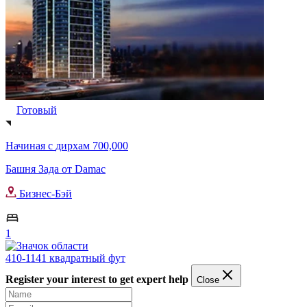
Готовый
Начиная с
дирхам 700,000
Башня Зада от Damac
Бизнес-Бэй
1
410-1141 квадратный фут
Register your interest to get expert help
Close