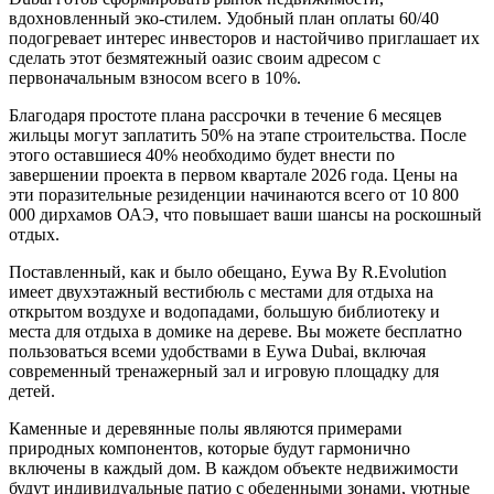
вдохновленный эко-стилем. Удобный план оплаты 60/40
подогревает интерес инвесторов и настойчиво приглашает их
сделать этот безмятежный оазис своим адресом с
первоначальным взносом всего в 10%.
Благодаря простоте плана рассрочки в течение 6 месяцев
жильцы могут заплатить 50% на этапе строительства. После
этого оставшиеся 40% необходимо будет внести по
завершении проекта в первом квартале 2026 года. Цены на
эти поразительные резиденции начинаются всего от 10 800
000 дирхамов ОАЭ, что повышает ваши шансы на роскошный
отдых.
Поставленный, как и было обещано, Eywa By R.Evolution
имеет двухэтажный вестибюль с местами для отдыха на
открытом воздухе и водопадами, большую библиотеку и
места для отдыха в домике на дереве. Вы можете бесплатно
пользоваться всеми удобствами в Eywa Dubai, включая
современный тренажерный зал и игровую площадку для
детей.
Каменные и деревянные полы являются примерами
природных компонентов, которые будут гармонично
включены в каждый дом. В каждом объекте недвижимости
будут индивидуальные патио с обеденными зонами, уютные