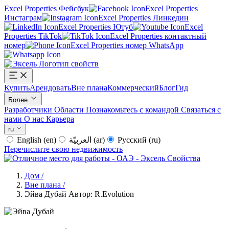
Excel Properties Фейсбук
Excel Properties
Инстаграм
Excel Properties Линкедин
Excel Properties Ютуб
Excel
Properties TikTok
Excel Properties контактный
номер
Excel Properties номер WhatsApp
Купить
Арендовать
Вне плана
Коммерческий
Блог
Гид
Более
Разработчики
Области
Познакомьтесь с командой
Связаться с
нами
О нас
Карьера
ru
English
(en)
العربيّة
(ar)
Русский
(ru)
Перечислите свою недвижимость
Дом
/
Вне плана
/
Эйва Дубай Автор: R.Evolution