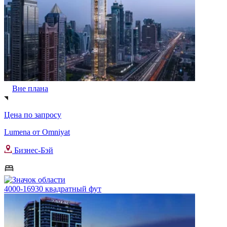
Вне плана
Цена по запросу
Lumena от Omniyat
Бизнес-Бэй
4000-16930 квадратный фут