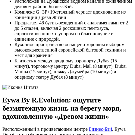
Расположен на Дубайском водном канале в оживленном
деловом районе Бизнес-Бэй.
Комплекс G+3P+19-этажный черпает вдохновение из
концепции Древа Жизни
Предлагает 48 бутик-резиденций с апартаментами от 2
до 5 спален, включая 2 роскошных пентхауса,
спроектированных с упором на благополучие и
единение с природой.
Кухонное пространство оснащено хорошим выбором
высококачественной европейской бытовой техники и
мест для хранения.
Близость к международному аэропорту Дубая (15
минут), торговому центру Dubai Mall (8 минут), Dubai
Marina (15 минут), пляжу Джумейра (10 минут) и
оперному театру Дубая (8 минут)
Eywa By R.Evolution: ощутите
безмятежную жизнь на берегу моря,
вдохновленную «Древом жизни»
Расположенный в процветающем центре
Бизнес-Бэй
, Eywa
Dubai готов сформировать рынок недвижимости,