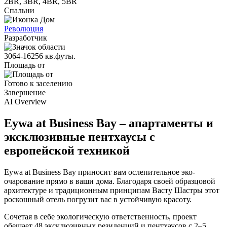
2BR, 3BR, 4BR, 5BR
Спальни
Революция
Разработчик
3064-16256 кв.футы.
Площадь от
Готово к заселению
Завершение
AI Overview
Eywa at Business Bay – апартаменты и
эксклюзивные пентхаусы с
европейской техникой
Eywa at Business Bay приносит вам ослепительное эко-
очарование прямо в ваши дома. Благодаря своей образцовой
архитектуре и традиционным принципам Васту Шастры этот
роскошный отель погрузит вас в устойчивую красоту.
Сочетая в себе экологическую ответственность, проект
обещает 48 эксклюзивных резиденций и пентхаусов с 2–5