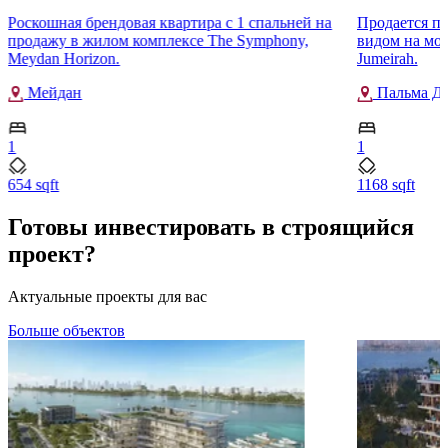
Роскошная брендовая квартира с 1 спальней на
Продается пр
продажу в жилом комплексе The Symphony,
видом на мор
Meydan Horizon.
Jumeirah.
Мейдан
Пальма Д
1
1
654 sqft
1168 sqft
Готовы инвестировать в строящийся
проект?
Актуальные проекты для вас
Больше объектов