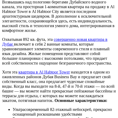
Возвышаясь над пологими берегами Дубайского водного
канала, эта просторная 1-комнатная квартира на продажу в Al
Habtoor Tower в Al Habtoor City является последним
архитектурным шедевром. В дополнение к исключительной
элегантности, сохраняющейся здесь, есть индивидуальность,
высокий стиль и технология умного дома, интегрированная в
комфортное жилье.
Охватывая 892 кв. фута, эта
совершенно новая квартира в
Дубае
включает в себя 2 ванные комнаты, которые
уравновешивают элементы современного стиля и плавный
язык дизайна. Жилые помещения представляют собой
большие планировки с высокими потолками, что придает
всей собственности ощущение безграничного пространства.
Хотя эта
квартира в Al Habtoor Tower
находится в одном из
оживленных районов Дубая Business Bay и предлагает свой
собственный класс, она предлагает чудесные спокойные
виды. Когда вы выходите на 8-й, 47-й и 70-й этажи — по всей
башне — вы можете найти прекрасные пейзажные бассейны и
террасы для отдыха, с которых вы можете наслаждаться
закатом, потягивая напиток.
Основные характеристики:
Ультрасовременный 82-этажный небоскреб, прекрасно
оснащенный роскошными удобствами