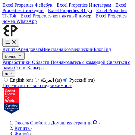
Excel Properties Фейсбук
Excel Properties Инстаграм
Excel
Properties Линкедин
Excel Properties Ютуб
Excel Properties
TikTok
Excel Properties контактный номер
Excel Properties
номер WhatsApp
Купить
Арендовать
Вне плана
Коммерческий
Блог
Гид
Более
Разработчики
Области
Познакомьтесь с командой
Связаться с
нами
О нас
Карьера
ru
English
(en)
العربيّة
(ar)
Русский
(ru)
Перечислите свою недвижимость
Эксель Свойства Домашняя страница
›
Купить
›
Жилой
›