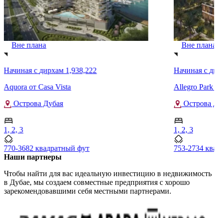
Вне плана
Вне плана
Начиная с
дирхам 1,938,222
Начиная с
ди
Aquora от Casa Vista
Allegro Park о
Острова Дубая
Острова Д
1, 2, 3
1, 2, 3
770-3682 квадратный фут
753-2734 кв
Наши партнеры
Чтобы найти для вас идеальную инвестицию в недвижимость
в Дубае, мы создаем совместные предприятия с хорошо
зарекомендовавшими себя местными партнерами.