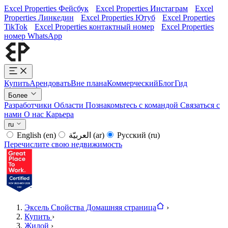
Excel Properties Фейсбук
Excel Properties Инстаграм
Excel
Properties Линкедин
Excel Properties Ютуб
Excel Properties
TikTok
Excel Properties контактный номер
Excel Properties
номер WhatsApp
Купить
Арендовать
Вне плана
Коммерческий
Блог
Гид
Более
Разработчики
Области
Познакомьтесь с командой
Связаться с
нами
О нас
Карьера
ru
English
(en)
العربيّة
(ar)
Русский
(ru)
Перечислите свою недвижимость
Эксель Свойства Домашняя страница
›
Купить
›
Жилой
›