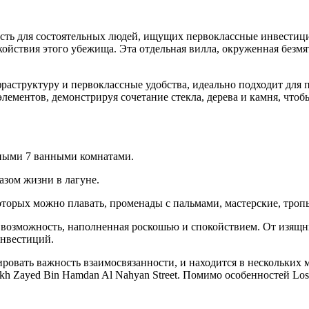
ность для состоятельных людей, ищущих первоклассные инвест
покойствия этого убежища. Эта отдельная вилла, окруженная бе
раструктуру и первоклассные удобства, идеально подходит для 
ементов, демонстрируя сочетание стекла, дерева и камня, что
нными 7 ванными комнатами.
азом жизни в лагуне.
торых можно плавать, променады с пальмами, мастерские, тропы
возможность, наполненная роскошью и спокойствием. От изящн
инвестиций.
ировать важность взаимосвязанности, и находится в нескольких м
ikh Zayed Bin Hamdan Al Nahyan Street. Помимо особенностей Lo