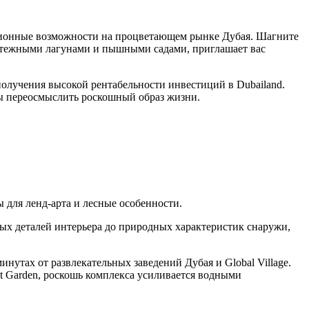
иционные возможности на процветающем рынке Дубая. Шагните
змятежными лагунами и пышными садами, приглашает вас
получения высокой рентабельности инвестиций в Dubailand.
бы переосмыслить роскошный образ жизни.
 для ленд-арта и лесные особенности.
ых деталей интерьера до природных характеристик снаружи,
инутах от развлекательных заведений Дубая и Global Village.
st Garden, роскошь комплекса усиливается водными