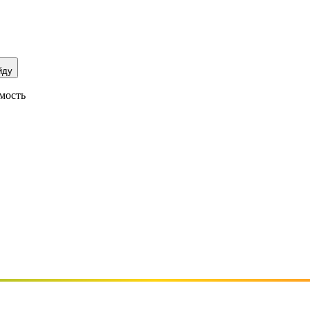
йду
мость