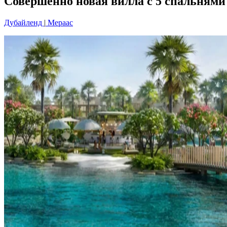
Совершенно новая вилла с 5 спальнями 
Дубайленд
|
Мераас