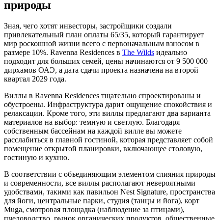
природы
Зная, чего хотят инвесторы, застройщики создали
привлекательный план оплаты 65/35, который гарантирует
мир роскошной жизни всего с первоначальным взносом в
размере 10%. Ravenna Residences в
The Wilds
идеально
подходит для больших семей, цены начинаются от 9 500 000
дирхамов ОАЭ, а дата сдачи проекта назначена на второй
квартал 2029 года.
Виллы в Ravenna Residences тщательно спроектированы и
обустроены. Инфраструктура дарит ощущение спокойствия и
релаксации. Кроме того, эти виллы предлагают два варианта
материалов на выбор: темную и светлую. Благодаря
собственным бассейнам на каждой вилле вы можете
расслабиться в главной гостиной, которая представляет собой
помещение открытой планировки, включающее столовую,
гостиную и кухню.
В соответствии с объединяющим элементом слияния природы
и современности, все виллы располагают невероятными
удобствами, такими как павильон Nest Signature, пространства
для йоги, центральные парки, студия (танцы и йога), корт
Muga, смотровая площадка (наблюдение за птицами),
пчеловодство, рынок органических продуктов, общественные