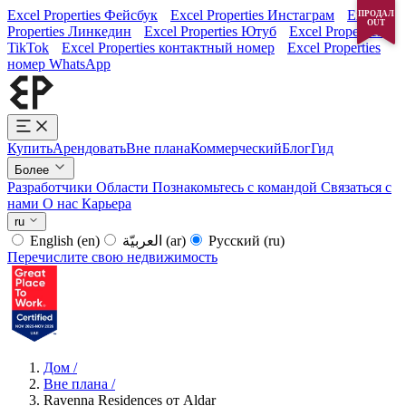
Excel Properties Фейсбук
Excel Properties Инстаграм
Excel
ПРОДАЛ
OUT
Properties Линкедин
Excel Properties Ютуб
Excel Properties
TikTok
Excel Properties контактный номер
Excel Properties
номер WhatsApp
Купить
Арендовать
Вне плана
Коммерческий
Блог
Гид
Более
Разработчики
Области
Познакомьтесь с командой
Связаться с
нами
О нас
Карьера
ru
English
(en)
العربيّة
(ar)
Русский
(ru)
Перечислите свою недвижимость
Дом
/
Вне плана
/
Ravenna Residences от Aldar