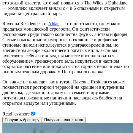
это жилой кластер, который появится в The Wilds в Dubailand
— комплекс включает виллы с 4 и 5 спальнями и открытым
видом на Центральный парк.
Ravenna Residences от
Aldar
— это не то место, где можно
предаться монашеской строгости. Он фантастически
расположен среди такого количества фауны, листвы и флоры.
Самые изысканные мраморные, стеклянные и рифленые
стеновые панели используются в ультрасовременном, но
элегантном декоре экологически богатых вилл. Если вы
чувствуете себя активным, вы можете воспользоваться
оборудованием тренажерного зала, искупаться в частном
открытом бассейне или покататься на горных велосипедах по
пышным зеленым дорожкам Центрального парка.
Он также не подведет вас внутри. Ravenna Residences может
похвастаться просторной террасой на крыше и внутренним
двориком, где можно отдохнуть с семьей и друзьями,
потягивая изысканные напитки и наслаждаясь барбекю на
открытом воздухе или угощениями.
Read
less
more
Получить брошюру
Получить план этажа