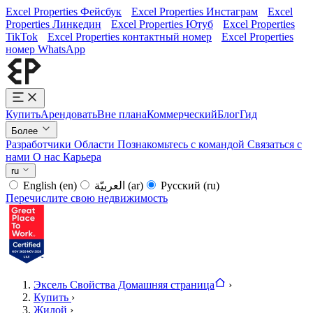
Excel Properties Фейсбук
Excel Properties Инстаграм
Excel
Properties Линкедин
Excel Properties Ютуб
Excel Properties
TikTok
Excel Properties контактный номер
Excel Properties
номер WhatsApp
Купить
Арендовать
Вне плана
Коммерческий
Блог
Гид
Более
Разработчики
Области
Познакомьтесь с командой
Связаться с
нами
О нас
Карьера
ru
English
(en)
العربيّة
(ar)
Русский
(ru)
Перечислите свою недвижимость
Эксель Свойства Домашняя страница
›
Купить
›
Жилой
›