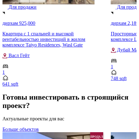
Для продажи
Для прод
дирхам 925,000
дирхам 2,189
Квартира с 1 спальней и высокой
Просторные а
рентабельностью инвестиций в жилом
комплексе Li
комплексе Taiyo Residences, Wasl Gate
Дубай Ма
Васл Гейт
1
1
748 sqft
641 sqft
Готовы инвестировать в строящийся
проект?
Актуальные проекты для вас
Больше объектов
ПРОДАЛ