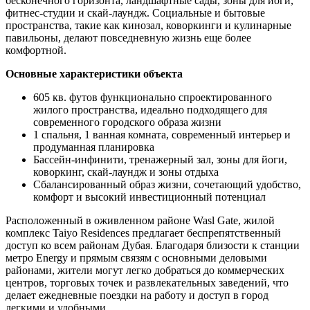
бесконечного горизонта, ландшафтные сады, зоны для йоги,
фитнес-студии и скай-лаундж. Социальные и бытовые
пространства, такие как кинозал, коворкинги и кулинарные
павильоны, делают повседневную жизнь еще более
комфортной.
Основные характеристики объекта
605 кв. футов функционально спроектированного
жилого пространства, идеально подходящего для
современного городского образа жизни
1 спальня, 1 ванная комната, современный интерьер и
продуманная планировка
Бассейн-инфинити, тренажерный зал, зоны для йоги,
коворкинг, скай-лаундж и зоны отдыха
Сбалансированный образ жизни, сочетающий удобство,
комфорт и высокий инвестиционный потенциал
Расположенный в оживленном районе Wasl Gate, жилой
комплекс Taiyo Residences предлагает беспрепятственный
доступ ко всем районам Дубая. Благодаря близости к станции
метро Energy и прямым связям с основными деловыми
районами, жители могут легко добраться до коммерческих
центров, торговых точек и развлекательных заведений, что
делает ежедневные поездки на работу и доступ в город
легкими и удобными.