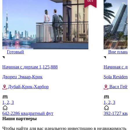
OUT
Готовый
Вне плана
Начиная с
дирхам 1,125,888
Начиная с
ди
Дворец Эмаар-Крик
Sola Residen
Дубай-Крик-Харбор
Васл Гейт
1, 2, 3
1, 2, 3
642-2286 квадратный фут
392-1727 кв
Наши партнеры
Чтобы найти для вас идеальную инвестицию в недвижимость