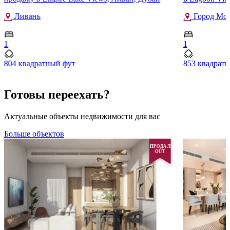
Ливань
Город Мох
1
1
804 квадратный фут
853 квадрат
Готовы переехать?
Актуальные объекты недвижимости для вас
Больше объектов
ПРОДАЛ
OUT