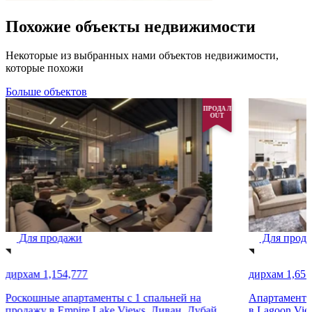
Похожие объекты недвижимости
Некоторые из выбранных нами объектов недвижимости,
которые похожи
Больше объектов
ПРОДАЛ
OUT
Для продажи
Для прод
дирхам 1,154,777
дирхам 1,655
Роскошные апартаменты с 1 спальней на
Апартаменты 
продажу в Empire Lake Views, Ливан, Дубай
в Lagoon View