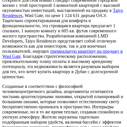
Откройте для себя новый стандарт современной городской
жизни с этой просторной 1-комнатной квартирой с высокой
окупаемостью инвестиций, выставленной на продажу в
Taiyo
Residences
, Wasl Gate, по цене 1 124 631 дирхам ОАЭ.
Тщательно спроектированная для комфорта и
функциональности, эта строящаяся квартира предлагает 1
спальню, 1 ванную комнату и 605 кв. футов современного
жилого пространства. Разработанная компанией LMD
Developers, Taiyo Residences представляет собой отличную
возможность как для инвесторов, так и для конечных
пользователей, ищущих
премиальную квартиру на продажу в
Wasl Gate
. Благодаря стратегическому расположению,
привлекательному плану оплаты и высокому арендному
потенциалу, эта недвижимость является разумным выбором
для тех, кто хочет купить квартиру в Дубае с долгосрочной
ценностью.
Созданные в соответствии с философией
человекоцентричного дизайна, апартаменты отличаются
чистыми архитектурными линиями, открытой планировкой и
большими окнами, которые позволяют естественному свету
беспрепятственно проникать в пространство. Интерьеры
современные, но в то же время теплые, создавая спокойную и
уютную атмосферу. Жители окружены тщательно
подобранным набором удобств, включая бассейн с эффектом