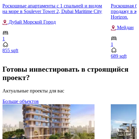
Роскошные апартаменты с 1 спальней и видом
Роскошная бр
на море в Soulever Tower 2, Dubai Maritime City
продажу в ж
Horizon.
Дубай Морской Город
Мейдан
1
1
855 sqft
689 sqft
Готовы инвестировать в строящийся
проект?
Актуальные проекты для вас
Больше объектов