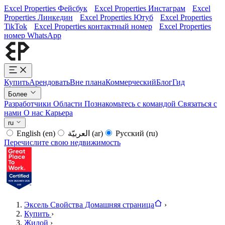
Excel Properties Фейсбук
Excel Properties Инстаграм
Excel
Properties Линкедин
Excel Properties Ютуб
Excel Properties
TikTok
Excel Properties контактный номер
Excel Properties
номер WhatsApp
Купить
Арендовать
Вне плана
Коммерческий
Блог
Гид
Более
Разработчики
Области
Познакомьтесь с командой
Связаться с
нами
О нас
Карьера
ru
English
(en)
العربيّة
(ar)
Русский
(ru)
Перечислите свою недвижимость
Эксель Свойства Домашняя страница
›
Купить
›
Жилой
›