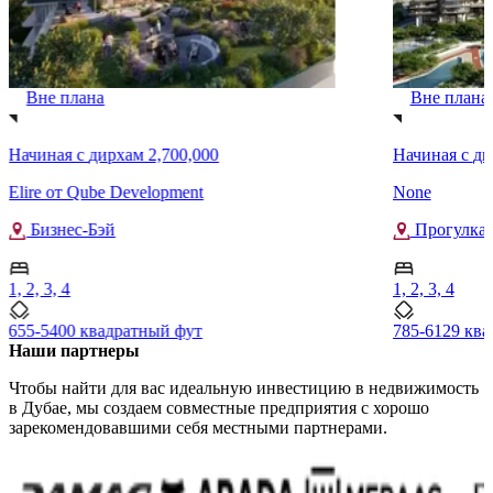
Вне плана
Вне плана
Начиная с
дирхам 2,700,000
Начиная с
ди
Elire от Qube Development
None
Бизнес-Бэй
Прогулка 
1, 2, 3, 4
1, 2, 3, 4
655-5400 квадратный фут
785-6129 кв
Наши партнеры
Чтобы найти для вас идеальную инвестицию в недвижимость
в Дубае, мы создаем совместные предприятия с хорошо
зарекомендовавшими себя местными партнерами.