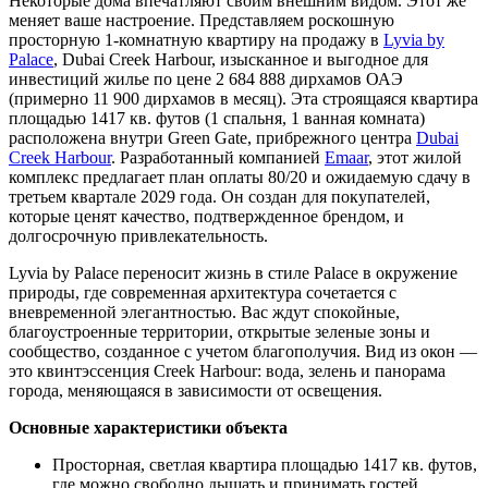
Некоторые дома впечатляют своим внешним видом. Этот же
меняет ваше настроение. Представляем роскошную
просторную 1-комнатную квартиру на продажу в
Lyvia by
Palace
, Dubai Creek Harbour, изысканное и выгодное для
инвестиций жилье по цене 2 684 888 дирхамов ОАЭ
(примерно 11 900 дирхамов в месяц). Эта строящаяся квартира
площадью 1417 кв. футов (1 спальня, 1 ванная комната)
расположена внутри Green Gate, прибрежного центра
Dubai
Creek Harbour
. Разработанный компанией
Emaar
, этот жилой
комплекс предлагает план оплаты 80/20 и ожидаемую сдачу в
третьем квартале 2029 года. Он создан для покупателей,
которые ценят качество, подтвержденное брендом, и
долгосрочную привлекательность.
Lyvia by Palace переносит жизнь в стиле Palace в окружение
природы, где современная архитектура сочетается с
вневременной элегантностью. Вас ждут спокойные,
благоустроенные территории, открытые зеленые зоны и
сообщество, созданное с учетом благополучия. Вид из окон —
это квинтэссенция Creek Harbour: вода, зелень и панорама
города, меняющаяся в зависимости от освещения.
Основные характеристики объекта
Просторная, светлая квартира площадью 1417 кв. футов,
где можно свободно дышать и принимать гостей