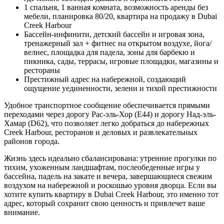
1 спальня, 1 ванная комната, возможность аренды без
мебели, планировка 80/20, квартира на продажу в Dubai
Creek Harbour
Бассейн-инфинити, детский бассейн и игровая зона,
тренажерный зал + фитнес на открытом воздухе, йога/
велнес, площадка для падела, зоны для барбекю и
пикника, сады, террасы, игровые площадки, магазины и
рестораны
Престижный адрес на набережной, создающий
ощущение уединенности, зелени и тихой престижности
Удобное транспортное сообщение обеспечивается прямыми
переходами через дорогу Рас-эль-Хор (E44) и дорогу Над-эль-
Хамар (D62), что позволяет легко добраться до набережных
Creek Harbour, ресторанов и деловых и развлекательных
районов города.
Жизнь здесь идеально сбалансирована: утренние прогулки по
тихим, ухоженным ландшафтам, послеобеденные игры у
бассейна, падель на закате и вечера, завершающиеся свежим
воздухом на набережной и роскошью уровня дворца. Если вы
хотите купить квартиру в Dubai Creek Harbour, это именно тот
адрес, который сохранит свою ценность и привлечет ваше
внимание.