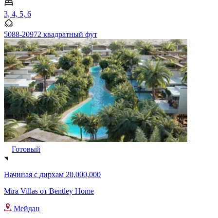
3, 4, 5, 6
5088-20972 квадратный фут
Готовый
Начиная с
дирхам 20,000,000
Mira Villas от Bentley Home
Мейдан