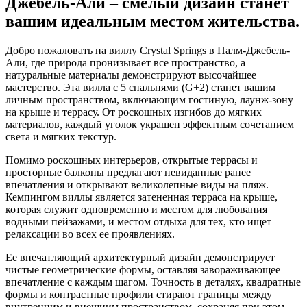
Джебель-Али – смелый дизайн станет
вашим идеальным местом жительства.
Добро пожаловать на виллу Crystal Springs в Палм-Джебель-
Али, где природа пронизывает все пространство, а
натуральные материалы демонстрируют высочайшее
мастерство. Эта вилла с 5 спальнями (G+2) станет вашим
личным пространством, включающим гостиную, лаунж-зону
на крыше и террасу. От роскошных изгибов до мягких
материалов, каждый уголок украшен эффектным сочетанием
света и мягких текстур.
Помимо роскошных интерьеров, открытые террасы и
просторные балконы предлагают невиданные ранее
впечатления и открывают великолепные виды на пляж.
Кемпингом виллы является затененная терраса на крыше,
которая служит одновременно и местом для любования
водными пейзажами, и местом отдыха для тех, кто ищет
релаксации во всех ее проявлениях.
Ее впечатляющий архитектурный дизайн демонстрирует
чистые геометрические формы, оставляя завораживающее
впечатление с каждым шагом. Точность в деталях, квадратные
формы и контрастные профили стирают границы между
внутренним и внешним пространством, сохраняя при этом