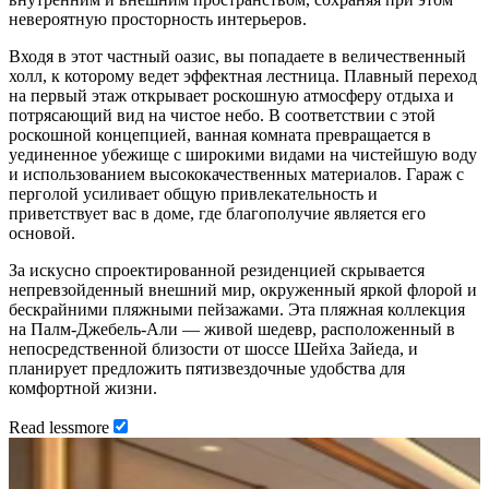
невероятную просторность интерьеров.
Входя в этот частный оазис, вы попадаете в величественный
холл, к которому ведет эффектная лестница. Плавный переход
на первый этаж открывает роскошную атмосферу отдыха и
потрясающий вид на чистое небо. В соответствии с этой
роскошной концепцией, ванная комната превращается в
уединенное убежище с широкими видами на чистейшую воду
и использованием высококачественных материалов. Гараж с
перголой усиливает общую привлекательность и
приветствует вас в доме, где благополучие является его
основой.
За искусно спроектированной резиденцией скрывается
непревзойденный внешний мир, окруженный яркой флорой и
бескрайними пляжными пейзажами. Эта пляжная коллекция
на Палм-Джебель-Али — живой шедевр, расположенный в
непосредственной близости от шоссе Шейха Зайеда, и
планирует предложить пятизвездочные удобства для
комфортной жизни.
Read
less
more