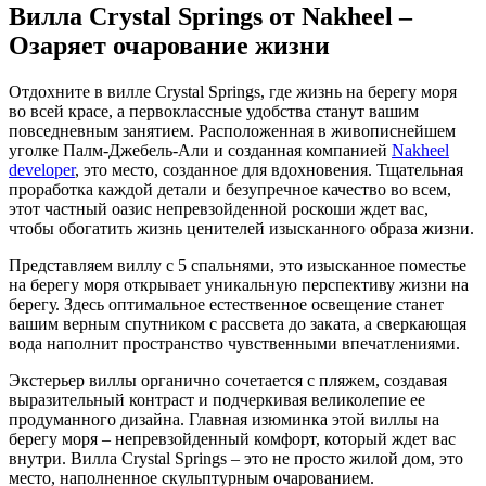
Вилла Crystal Springs от Nakheel –
Озаряет очарование жизни
Отдохните в вилле Crystal Springs, где жизнь на берегу моря
во всей красе, а первоклассные удобства станут вашим
повседневным занятием. Расположенная в живописнейшем
уголке Палм-Джебель-Али и созданная компанией
Nakheel
developer
, это место, созданное для вдохновения. Тщательная
проработка каждой детали и безупречное качество во всем,
этот частный оазис непревзойденной роскоши ждет вас,
чтобы обогатить жизнь ценителей изысканного образа жизни.
Представляем виллу с 5 спальнями, это изысканное поместье
на берегу моря открывает уникальную перспективу жизни на
берегу. Здесь оптимальное естественное освещение станет
вашим верным спутником с рассвета до заката, а сверкающая
вода наполнит пространство чувственными впечатлениями.
Экстерьер виллы органично сочетается с пляжем, создавая
выразительный контраст и подчеркивая великолепие ее
продуманного дизайна. Главная изюминка этой виллы на
берегу моря – непревзойденный комфорт, который ждет вас
внутри. Вилла Crystal Springs – это не просто жилой дом, это
место, наполненное скульптурным очарованием.