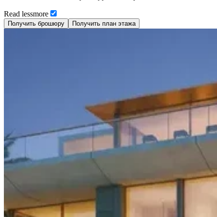
Read
less
more
Получить брошюру
Получить план этажа