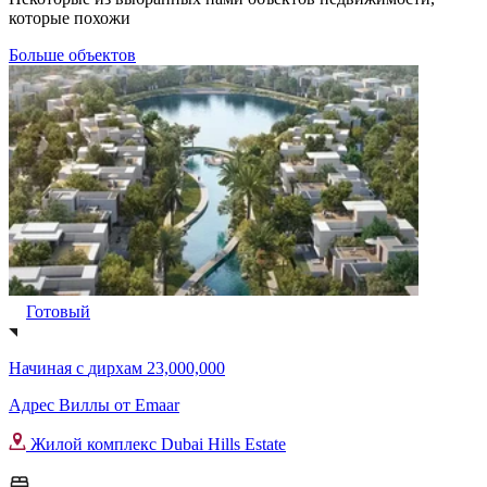
которые похожи
Больше объектов
Готовый
Начиная с
дирхам 23,000,000
Адрес Виллы от Emaar
Жилой комплекс Dubai Hills Estate