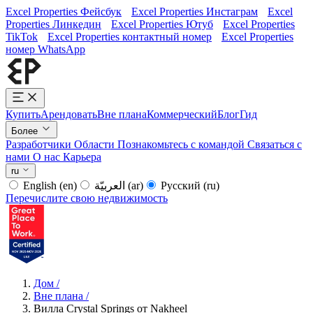
Excel Properties Фейсбук
Excel Properties Инстаграм
Excel
Properties Линкедин
Excel Properties Ютуб
Excel Properties
TikTok
Excel Properties контактный номер
Excel Properties
номер WhatsApp
Купить
Арендовать
Вне плана
Коммерческий
Блог
Гид
Более
Разработчики
Области
Познакомьтесь с командой
Связаться с
нами
О нас
Карьера
ru
English
(en)
العربيّة
(ar)
Русский
(ru)
Перечислите свою недвижимость
Дом
/
Вне плана
/
Вилла Crystal Springs от Nakheel