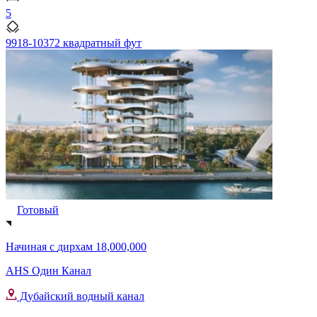
5
9918-10372 квадратный фут
Готовый
Начиная с
дирхам 18,000,000
AHS Один Канал
Дубайский водный канал