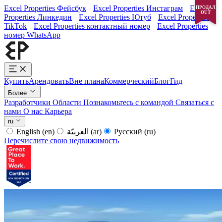
Excel Properties Фейсбук
Excel Properties Инстаграм
Excel
ПРОДАЛ
OUT
Properties Линкедин
Excel Properties Ютуб
Excel Properties
TikTok
Excel Properties контактный номер
Excel Properties
номер WhatsApp
Купить
Арендовать
Вне плана
Коммерческий
Блог
Гид
Более
Разработчики
Области
Познакомьтесь с командой
Связаться с
нами
О нас
Карьера
ru
English
(en)
العربيّة
(ar)
Русский
(ru)
Перечислите свою недвижимость