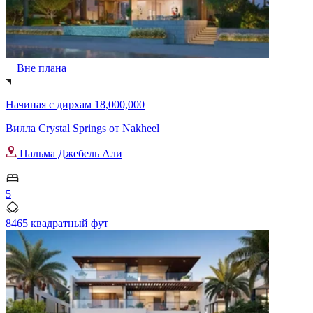
Вне плана
Начиная с
дирхам 18,000,000
Вилла Crystal Springs от Nakheel
Пальма Джебель Али
5
8465 квадратный фут