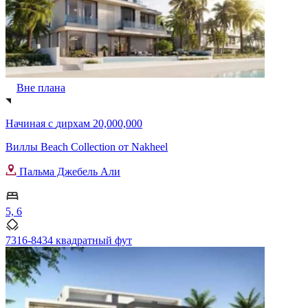
Вне плана
Начиная с
дирхам 20,000,000
Виллы Beach Collection от Nakheel
Пальма Джебель Али
5, 6
7316-8434 квадратный фут