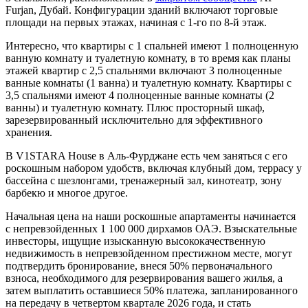
Furjan, Дубай. Конфигурации зданий включают торговые
площади на первых этажах, начиная с 1-го по 8-й этаж.
Интересно, что квартиры с 1 спальней имеют 1 полноценную
ванную комнату и туалетную комнату, в то время как планы
этажей квартир с 2,5 спальнями включают 3 полноценные
ванные комнаты (1 ванна) и туалетную комнату. Квартиры с
3,5 спальнями имеют 4 полноценные ванные комнаты (2
ванны) и туалетную комнату. Плюс просторный шкаф,
зарезервированный исключительно для эффективного
хранения.
В V1STARA House в Аль-Фурджане есть чем заняться с его
роскошным набором удобств, включая клубный дом, террасу у
бассейна с шезлонгами, тренажерный зал, кинотеатр, зону
барбекю и многое другое.
Начальная цена на наши роскошные апартаменты начинается
с непревзойденных 1 100 000 дирхамов ОАЭ. Взыскательные
инвесторы, ищущие изысканную высококачественную
недвижимость в непревзойденном престижном месте, могут
подтвердить бронирование, внеся 50% первоначального
взноса, необходимого для резервирования вашего жилья, а
затем выплатить оставшиеся 50% платежа, запланированного
на передачу в четвертом квартале 2026 года, и стать