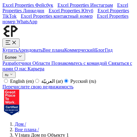
Excel Properties Фейсбук
Excel Properties Инстаграм
Excel
Properties Линкедин
Excel Properties Ютуб
Excel Properties
TikTok
Excel Properties контактный номер
Excel Properties
номер WhatsApp
Купить
Арендовать
Вне плана
Коммерческий
Блог
Гид
Более
Разработчики
Области
Познакомьтесь с командой
Связаться с
нами
О нас
Карьера
ru
English
(en)
العربيّة
(ar)
Русский
(ru)
Перечислите свою недвижимость
Дом
/
Вне плана
/
V1stara Дом по Объекту 1