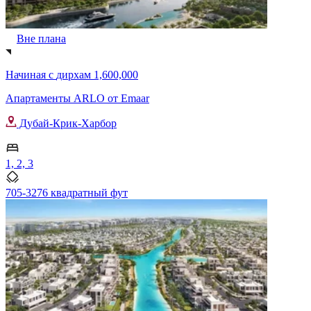
Вне плана
Начиная с
дирхам 1,600,000
Апартаменты ARLO от Emaar
Дубай-Крик-Харбор
1, 2, 3
705-3276 квадратный фут