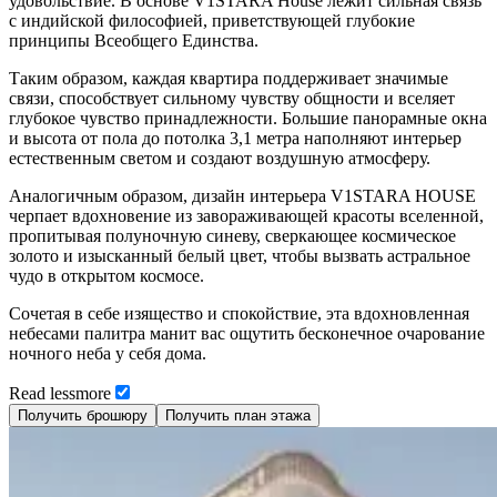
удовольствие. В основе V1STARA House лежит сильная связь
с индийской философией, приветствующей глубокие
принципы Всеобщего Единства.
Таким образом, каждая квартира поддерживает значимые
связи, способствует сильному чувству общности и вселяет
глубокое чувство принадлежности. Большие панорамные окна
и высота от пола до потолка 3,1 метра наполняют интерьер
естественным светом и создают воздушную атмосферу.
Аналогичным образом, дизайн интерьера V1STARA HOUSE
черпает вдохновение из завораживающей красоты вселенной,
пропитывая полуночную синеву, сверкающее космическое
золото и изысканный белый цвет, чтобы вызвать астральное
чудо в открытом космосе.
Сочетая в себе изящество и спокойствие, эта вдохновленная
небесами палитра манит вас ощутить бесконечное очарование
ночного неба у себя дома.
Read
less
more
Получить брошюру
Получить план этажа