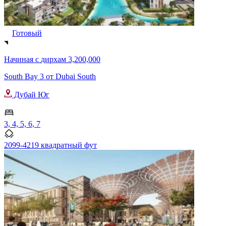
Готовый
Начиная с
дирхам 3,200,000
South Bay 3 от Dubai South
Дубай Юг
3, 4, 5, 6, 7
2099-4219 квадратный фут