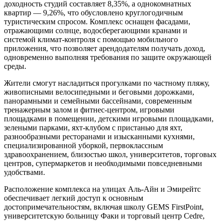
доходность студий составляет 8,35%, а однокомнатных
квартир — 9,26%, что обусловлено круглогодичным
туристическим спросом. Комплекс оснащен фасадами,
отражающими солнце, водосберегающими кранами и
системой климат-контроля с помощью мобильного
приложения, что позволяет арендодателям получать доход,
одновременно выполняя требования по защите окружающей
среды.
Жители смогут насладиться прогулками по частному пляжу,
живописными велосипедными и беговыми дорожками,
панорамными и семейными бассейнами, современным
тренажерным залом и фитнес-центром, игровыми
площадками в помещении, детскими игровыми площадками,
зелеными парками, яхт-клубом с пристанью для яхт,
разнообразными ресторанами и изысканными кухнями,
специализированной уборкой, первоклассным
здравоохранением, близостью школ, университетов, торговых
центров, супермаркетов и необходимыми повседневными
удобствами.
Расположение комплекса на улицах Аль-Айн и Эмирейтс
обеспечивает легкий доступ к основным
достопримечательностям, включая школу GEMS FirstPoint,
университетскую больницу Факи и торговый центр Cedre,