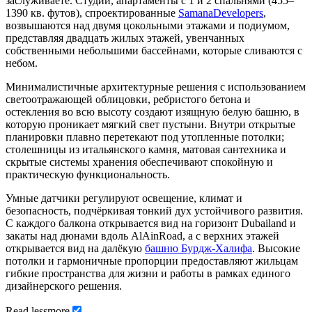
заслуживаете. Студии, апартаменты с 1 и 2 спальнями (455–
1390 кв. футов), спроектированные
SamanaDevelopers
,
возвышаются над двумя цокольными этажами и подиумом,
представляя двадцать жилых этажей, увенчанных
собственными небольшими бассейнами, которые сливаются с
небом.
Минималистичные архитектурные решения с использованием
светоотражающей облицовки, ребристого бетона и
остекления во всю высоту создают изящную белую башню, в
которую проникает мягкий свет пустыни. Внутри открытые
планировки плавно перетекают под утопленные потолки;
столешницы из итальянского камня, матовая сантехника и
скрытые системы хранения обеспечивают спокойную и
практическую функциональность.
Умные датчики регулируют освещение, климат и
безопасность, подчёркивая тонкий дух устойчивого развития.
С каждого балкона открывается вид на горизонт Dubailand и
закаты над дюнами вдоль AlAinRoad, а с верхних этажей
открывается вид на далёкую
башню Бурдж-Халифа
. Высокие
потолки и гармоничные пропорции предоставляют жильцам
гибкие пространства для жизни и работы в рамках единого
дизайнерского решения.
Read
less
more