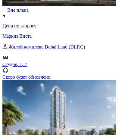
Вне плана
Цена по запросу
Маркиз Виста
Жилой комплекс Dubai Land (DLRC)
Студия, 1, 2
Скоро будет обновлено