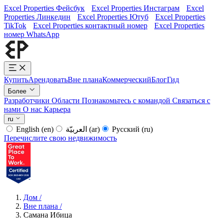
Excel Properties Фейсбук
Excel Properties Инстаграм
Excel
Properties Линкедин
Excel Properties Ютуб
Excel Properties
TikTok
Excel Properties контактный номер
Excel Properties
номер WhatsApp
Купить
Арендовать
Вне плана
Коммерческий
Блог
Гид
Более
Разработчики
Области
Познакомьтесь с командой
Связаться с
нами
О нас
Карьера
ru
English
(en)
العربيّة
(ar)
Русский
(ru)
Перечислите свою недвижимость
Дом
/
Вне плана
/
Самана Ибица