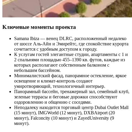
Ключевые моменты проекта
Samana Ibiza — венец DLRC, расположенный недалеко
от шоссе Аль-Айн и Эмирейтс, где спокойствие курорта
сочетается с удобным доступом к городу.
К услугам гостей элегантные студии, апартаменты с 1 и
2 спальнями площадью 455–1390 кв. футов, каждые из
которых располагают собственным балконом с
небольшим бассейном.
Минималистский фасад, панорамное остекление, яркое
освещение и климат-контроль создают
умиротворяющий, технологичный интерьер.
Панорамный бассейн, тренажерный зал, семейный клуб,
зеленые террасы и беговые дорожки способствуют
оздоровлению и общению с соседями.
Неподалеку находится торговый центр Dubai Outlet Mall
(15 минут), IMGWorld (12 минут), DXBAirport (20
минут), Falconcity (10 минут) и ZayedUniversity (9
минут).