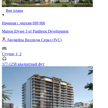
Вне плана
Начиная с
дирхам 699,900
Maison Elysee 3 от Pantheon Development
Джумейра Виллидж Серкл (JVC)
Студия, 1, 2
377-1258 квадратный фут