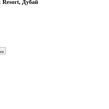
 Resort, Дубай
нок