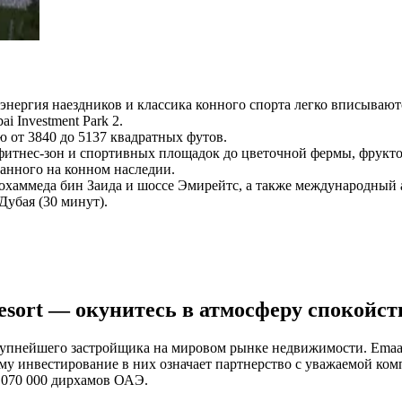
энергия наездников и классика конного спорта легко вписываю
i Investment Park 2.
ю от 3840 до 5137 квадратных футов.
 фитнес-зон и спортивных площадок до цветочной фермы, фрукто
анного на конном наследии.
хаммеда бин Заида и шоссе Эмирейтс, а также международный аэ
 Дубая (30 минут).
esort — окунитесь в атмосферу спокойст
 крупнейшего застройщика на мировом рынке недвижимости. Ema
нвестирование в них означает партнерство с уважаемой компани
7 070 000 дирхамов ОАЭ.