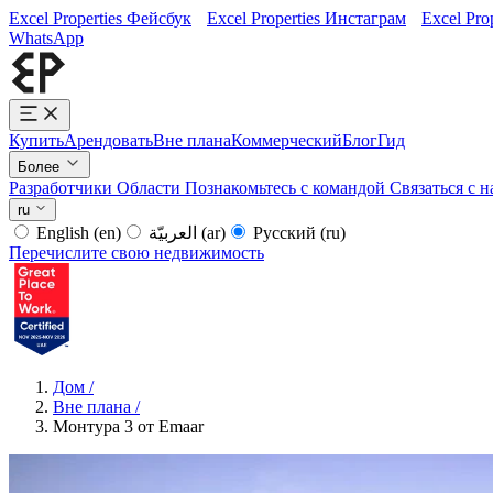
Excel Properties Фейсбук
Excel Properties Инстаграм
Excel Pro
WhatsApp
Купить
Арендовать
Вне плана
Коммерческий
Блог
Гид
Более
Разработчики
Области
Познакомьтесь с командой
Связаться с 
ru
English
(en)
العربيّة
(ar)
Русский
(ru)
Перечислите свою недвижимость
Дом
/
Вне плана
/
Монтура 3 от Emaar