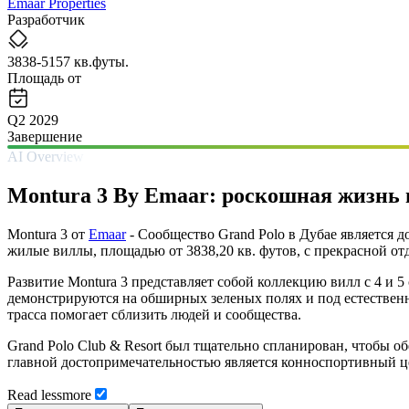
Emaar Properties
Разработчик
3838-5157 кв.футы.
Площадь от
Q2 2029
Завершение
AI Overview
Montura 3 By Emaar: роскошная жизнь в
Montura 3 от
Emaar
- Сообщество Grand Polo в Дубае является 
жилые виллы, площадью от 3838,20 кв. футов, с прекрасной о
Развитие Montura 3 представляет собой коллекцию вилл с 4 и 5
демонстрируются на обширных зеленых полях и под естественн
трасса помогает сблизить людей и сообщества.
Grand Polo Club & Resort был тщательно спланирован, чтобы об
главной достопримечательностью является конноспортивный це
Read
less
more