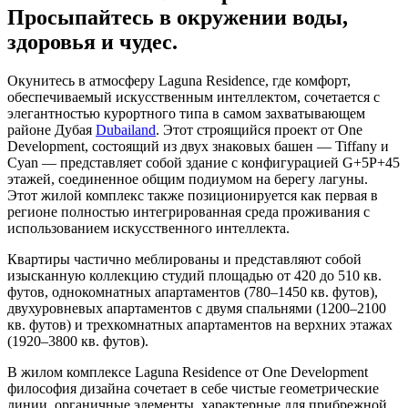
Просыпайтесь в окружении воды,
здоровья и чудес.
Окунитесь в атмосферу Laguna Residence, где комфорт,
обеспечиваемый искусственным интеллектом, сочетается с
элегантностью курортного типа в самом захватывающем
районе Дубая
Dubailand
. Этот строящийся проект от One
Development, состоящий из двух знаковых башен — Tiffany и
Cyan — представляет собой здание с конфигурацией G+5P+45
этажей, соединенное общим подиумом на берегу лагуны.
Этот жилой комплекс также позиционируется как первая в
регионе полностью интегрированная среда проживания с
использованием искусственного интеллекта.
Квартиры частично меблированы и представляют собой
изысканную коллекцию студий площадью от 420 до 510 кв.
футов, однокомнатных апартаментов (780–1450 кв. футов),
двухуровневых апартаментов с двумя спальнями (1200–2100
кв. футов) и трехкомнатных апартаментов на верхних этажах
(1920–3800 кв. футов).
В жилом комплексе Laguna Residence от One Development
философия дизайна сочетает в себе чистые геометрические
линии, органичные элементы, характерные для прибрежной