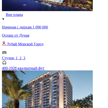
Вне плана
Начиная с
дирхам 1,090,000
Oceanz от Дуная
Дубай Морской Город
Студия, 1, 2, 3
400-1928 квадратный фут