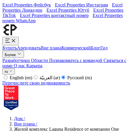
Excel Properties Фейсбук
Excel Properties Инстаграм
Excel
Properties Линкедин
Excel Properties Ютуб
Excel Properties
TikTok
Excel Properties контактный номер
Excel Properties
номер WhatsApp
Купить
Арендовать
Вне плана
Коммерческий
Блог
Гид
Более
Разработчики
Области
Познакомьтесь с командой
Связаться с
нами
О нас
Карьера
ru
English
(en)
العربيّة
(ar)
Русский
(ru)
Перечислите свою недвижимость
Дом
/
Вне плана
/
Жилой комплекс Laguna Residence от компании One