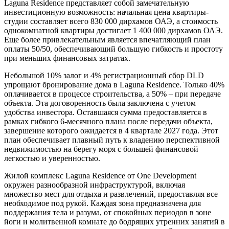
Laguna Residence представляет собой замечательную
инвестиционную возможность: начальная цена квартиры-
студии составляет всего 830 000 дирхамов ОАЭ, а стоимость
однокомнатной квартиры достигает 1 400 000 дирхамов ОАЭ.
Еще более привлекательным является впечатляющий план
оплаты 50/50, обеспечивающий большую гибкость и простоту
при меньших финансовых затратах.
Небольшой 10% залог и 4% регистрационный сбор DLD
упрощают бронирование дома в Laguna Residence. Только 40%
оплачивается в процессе строительства, а 50% – при передаче
объекта. Эта договоренность была заключена с учетом
удобства инвестора. Оставшаяся сумма предоставляется в
рамках гибкого 6-месячного плана после передачи объекта,
завершение которого ожидается в 4 квартале 2027 года. Этот
план обеспечивает плавный путь к владению перспективной
недвижимостью на берегу моря с большей финансовой
легкостью и уверенностью.
Жилой комплекс Laguna Residence от One Development
окружен разнообразной инфраструктурой, включая
множество мест для отдыха и развлечений, предоставляя все
необходимое под рукой. Каждая зона предназначена для
поддержания тела и разума, от спокойных периодов в зоне
йоги и молитвенной комнате до бодрящих утренних занятий в