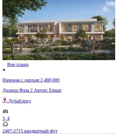
Вне плана
Начиная с
дирхам 2,480,000
Долина Фаза 2 Автор: Emaar
Дубайленд
3, 4
2487-2715 квадратный фут