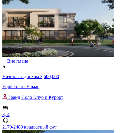
Вне плана
Начиная с
дирхам 3,600,000
Equiterra от Emaar
Гранд Поло Клуб и Курорт
3, 4
2170-2480 квадратный фут