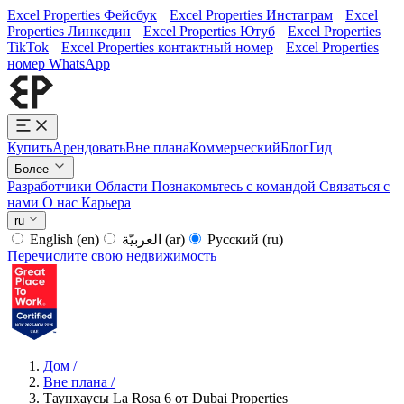
Excel Properties Фейсбук
Excel Properties Инстаграм
Excel
Properties Линкедин
Excel Properties Ютуб
Excel Properties
TikTok
Excel Properties контактный номер
Excel Properties
номер WhatsApp
Купить
Арендовать
Вне плана
Коммерческий
Блог
Гид
Более
Разработчики
Области
Познакомьтесь с командой
Связаться с
нами
О нас
Карьера
ru
English
(en)
العربيّة
(ar)
Русский
(ru)
Перечислите свою недвижимость
Дом
/
Вне плана
/
Таунхаусы La Rosa 6 от Dubai Properties