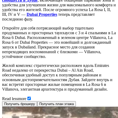
сообществ в Дубае
, включающее обширные парковые зоны и
удобства для улучшения жизни для максимального комфорта и
удобства его жителей. После огромного успеха La Rosa I, II,
III, IV и V —
Dubai Properties
теперь представляет
последнюю фазу.
Откройте для себя потрясающий выбор тщательно
продуманных и просторных таунхаусов с 3 и 4 спальнями в La
Rosa 6 Dubai. Расположенный в зеленом центре Villanova, La
Rosa 6 от Dubai Properties — это новейший и долгожданный
запуск в Dubailand. Прекрасное место для создания
непреходящих воспоминаний с близкими — Villanova,
устойчивое сообщество.
Жилой комплекс стратегически расположен вдоль Emirates
Road недалеко от перекрестка Dubai – Al Ain Road,
обеспечивая удобный доступ к популярным районам и
основным достопримечательностям Дубая. Зайдите внутрь и
вас встретят просторные жилые помещения в La Rosa 6 в
Villanova, элегантная архитектура и продуманный дизайн.
Read
less
more
Получить брошюру
Получить план этажа