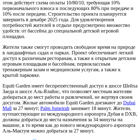
этом действует схема оплаты 10/80/10, требующая 10%
первоначального взноса и последующих 80% при передаче и
10% после передачи. Строительство проекта планируется
завершить в декабре 2025 года. Для удовлетворения
потребностей жителей в отдыхе предусмотрено множество
удобств: от бассейна до специальной детской игровой
площадки.
Жители также смогут проводить свободное время на природе
в ландшафтных садах и парках. Проект обеспечивает легкий
доступ к различным ресторанам, а также к открытым детским
игровым площадкам и бассейнам, первоклассным
тренажерным залам и медицинским услугам, а также к
крытой парковке.
Equiti Garden имеет беспрепятственный доступ к шоссе Шейха
Заеда и шоссе Аль-Ялайис, что позволяет местным жителям
добираться до мест работы и развлечений, не жертвуя своим
досугом. Жилые автомобили Equiti Garden доезжают до
Dubai
Mall
за 27 минут;
Palm Jumeirah
занимает 18 минут. Жители,
путешествующие из международного аэропорта Дубая в DXB,
должны добраться до места назначения за 34 минуты на
машине, в то время как до нового международного аэропорта
Аль-Мактум можно добраться за 27 минут.