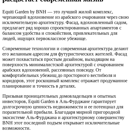
Equiti Garden by BNH — это лучший жилой комплекс,
черпающий вдохновение из арабского очарования через свою
исключительную архитектуру. Фасад, вдохновленный садом,
предлагает ряд хорошо спроектированных апартаментов с
балансом удобства и спокойствия, привлекательных для
людей, ищущих первоклассное убежище.
Современные технологии и современная архитектура делают
его желанным адресом для футуристических жителей. Фасад
может похвастаться простым дизайном, выходящим на
поверхность минималистской архитектурой с очарованием
арабских вдохновений, рассеянных повсюду. От
комфортабельных убежищ до просторного вестибюля и
коридоров, этот роскошный комплекс отражает продуманное
планирование и точность в деталях.
Призывая проницательных домовладельцев и опытных
инвесторов, Equiti Garden в Аль-Фурджане гарантирует
долгосрочную ценность недвижимости и ее потенциал для
поразительной прибыли. Благодаря мирной пригородной
экосистеме Аль-Фурджана и архитектурному совершенству
BNH этот последний подъем открывает исключительные
возможности.