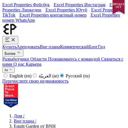
Excel Properties Фейсбук
Excel Properties Инстаграм
Excel
ПРОДАЛ
OUT
Properties Линкедин
Excel Properties Ютуб
Excel Properties
TikTok
Excel Properties контактный номер
Excel Properties
номер WhatsApp
Купить
Арендовать
Вне плана
Коммерческий
Блог
Гид
Более
Разработчики
Области
Познакомьтесь с командой
Связаться с
нами
О нас
Карьера
ru
English
(en)
العربيّة
(ar)
Русский
(ru)
Перечислите свою недвижимость
Дом
/
Вне плана
/
Equiti Garden от BNH