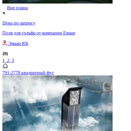
Вне плана
Цена по запросу
Поля для гольфа от компании Emaar
Эмаар Юг
1, 2, 3
791-2778 квадратный фут