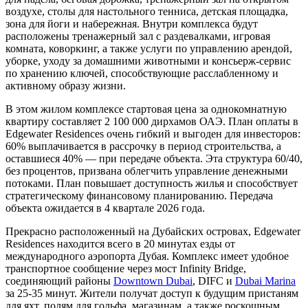
воздухе, столы для настольного тенниса, детская площадка,
зона для йоги и набережная. Внутри комплекса будут
расположены тренажерный зал с раздевалками, игровая
комната, коворкинг, а также услуги по управлению арендой,
уборке, уходу за домашними животными и консьерж-сервис
по хранению ключей, способствующие расслабленному и
активному образу жизни.
В этом жилом комплексе стартовая цена за однокомнатную
квартиру составляет 2 100 000 дирхамов ОАЭ. План оплаты в
Edgewater Residences очень гибкий и выгоден для инвесторов:
60% выплачивается в рассрочку в период строительства, а
оставшиеся 40% — при передаче объекта. Эта структура 60/40,
без процентов, призвана облегчить управление денежными
потоками. План повышает доступность жилья и способствует
стратегическому финансовому планированию. Передача
объекта ожидается в 4 квартале 2026 года.
Прекрасно расположенный на Дубайских островах, Edgewater
Residences находится всего в 20 минутах езды от
международного аэропорта Дубая. Комплекс имеет удобное
транспортное сообщение через мост Infinity Bridge,
соединяющий районы
Downtown Dubai
, DIFC и
Dubai Marina
за 25-35 минут. Жители получат доступ к будущим пристаням
для яхт, полям для гольфа, магазинам, а также роскошным