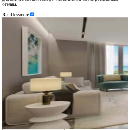
отелям.
Read
less
more