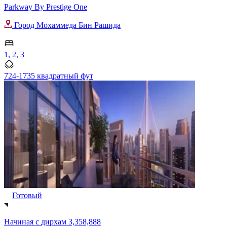
Parkway By Prestige One
Город Мохаммеда Бин Рашида
1, 2, 3
724-1735 квадратный фут
Готовый
Начиная с
дирхам 3,358,888