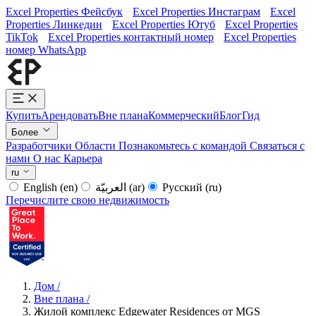
Excel Properties Фейсбук
Excel Properties Инстаграм
Excel
Properties Линкедин
Excel Properties Ютуб
Excel Properties
TikTok
Excel Properties контактный номер
Excel Properties
номер WhatsApp
Купить
Арендовать
Вне плана
Коммерческий
Блог
Гид
Более
Разработчики
Области
Познакомьтесь с командой
Связаться с
нами
О нас
Карьера
ru
English
(en)
العربيّة
(ar)
Русский
(ru)
Перечислите свою недвижимость
Дом
/
Вне плана
/
Жилой комплекс Edgewater Residences от MGS