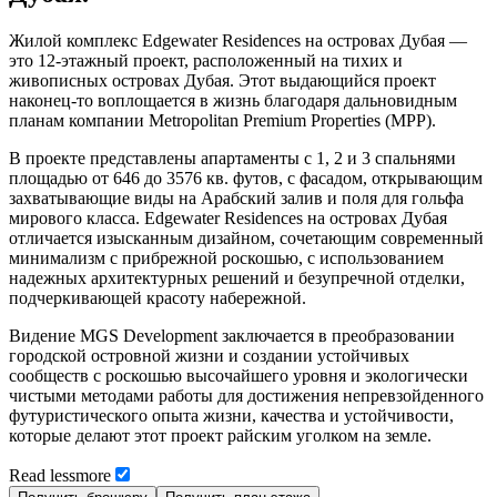
Жилой комплекс Edgewater Residences на островах Дубая —
это 12-этажный проект, расположенный на тихих и
живописных островах Дубая. Этот выдающийся проект
наконец-то воплощается в жизнь благодаря дальновидным
планам компании Metropolitan Premium Properties (MPP).
В проекте представлены апартаменты с 1, 2 и 3 спальнями
площадью от 646 до 3576 кв. футов, с фасадом, открывающим
захватывающие виды на Арабский залив и поля для гольфа
мирового класса. Edgewater Residences на островах Дубая
отличается изысканным дизайном, сочетающим современный
минимализм с прибрежной роскошью, с использованием
надежных архитектурных решений и безупречной отделки,
подчеркивающей красоту набережной.
Видение MGS Development заключается в преобразовании
городской островной жизни и создании устойчивых
сообществ с роскошью высочайшего уровня и экологически
чистыми методами работы для достижения непревзойденного
футуристического опыта жизни, качества и устойчивости,
которые делают этот проект райским уголком на земле.
Read
less
more