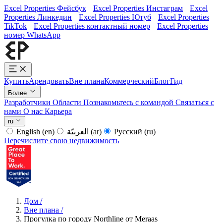
Excel Properties Фейсбук
Excel Properties Инстаграм
Excel
Properties Линкедин
Excel Properties Ютуб
Excel Properties
TikTok
Excel Properties контактный номер
Excel Properties
номер WhatsApp
Купить
Арендовать
Вне плана
Коммерческий
Блог
Гид
Более
Разработчики
Области
Познакомьтесь с командой
Связаться с
нами
О нас
Карьера
ru
English
(en)
العربيّة
(ar)
Русский
(ru)
Перечислите свою недвижимость
Дом
/
Вне плана
/
Прогулка по городу Northline от Meraas