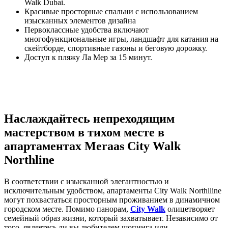
Walk Dubai.
Красивые просторные спальни с использованием
изысканных элементов дизайна
Первоклассные удобства включают
многофункциональные игры, ландшафт для катания на
скейтборде, спортивные газоны и беговую дорожку.
Доступ к пляжу Ла Мер за 15 минут.
Наслаждайтесь непреходящим
мастерством в тихом месте в
апартаментах Meraas City Walk
Northline
В соответствии с изысканной элегантностью и
исключительным удобством, апартаменты City Walk Northlline
могут похвастаться просторным проживанием в динамичном
городском месте. Помимо панорам,
City Walk
олицетворяет
семейный образ жизни, который захватывает. Независимо от
того, являетесь ли вы любителем шопинга или