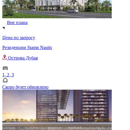
Вне плана
Цена по запросу
Резиденции Stamn Nautis
Острова Дубая
1, 2, 3
Скоро будет обновлено