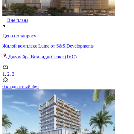
Вне плана
Цена по запросу
Жилой комплекс Lume от S&S Developments
Джумейра Виллидж Серкл (JVC)
1, 2, 3
0 квадратный фут