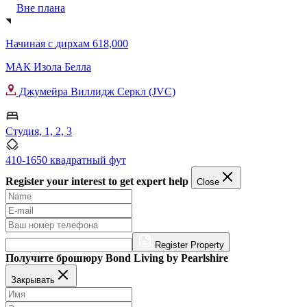
Вне плана
Начиная с
дирхам 618,000
МАК Изола Белла
Джумейра Виллидж Серкл (JVC)
Студия, 1, 2, 3
410-1650 квадратный фут
Register your interest to get expert help
Close
Register Property
Получите брошюру Bond Living by Pearlshire
Закрывать