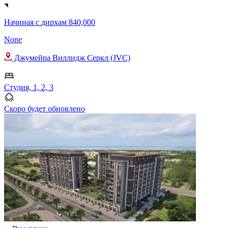
Начиная с
дирхам 840,000
None
Джумейра Виллидж Серкл (JVC)
Студия, 1, 2, 3
Скоро будет обновлено