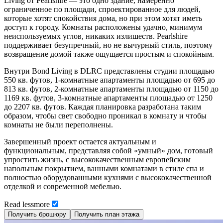
Living от Pearlshire — это одно здание, намеренно
ограниченное по площади, спроектированное для людей,
которые хотят спокойствия дома, но при этом хотят иметь
доступ к городу. Комнаты расположены удачно, минимум
неиспользуемых углов, никаких излишеств. Pearlshire
поддерживает безупречный, но не вычурный стиль, поэтому
возвращение домой также ощущается простым и спокойным.
Внутри Bond Living в DLRC представлены студии площадью
550 кв. футов, 1-комнатные апартаменты площадью от 695 до
813 кв. футов, 2-комнатные апартаменты площадью от 1150 до
1169 кв. футов, 3-комнатные апартаменты площадью от 1250
до 2207 кв. футов. Каждая планировка разработана таким
образом, чтобы свет свободно проникал в комнату и чтобы
комнаты не были переполнены.
Завершенный проект остается актуальным и
функциональным, представляя собой «умный» дом, готовый
упростить жизнь, с высококачественным европейским
напольным покрытием, ванными комнатами в стиле спа и
полностью оборудованными кухнями с высококачественной
отделкой и современной мебелью.
Read
less
more
Получить брошюру
Получить план этажа