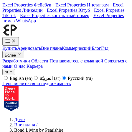
Excel Properties Фейсбук
Excel Properties Инстаграм
Excel
Properties Линкедин
Excel Properties Ютуб
Excel Properties
TikTok
Excel Properties контактный номер
Excel Properties
номер WhatsApp
Купить
Арендовать
Вне плана
Коммерческий
Блог
Гид
Более
Разработчики
Области
Познакомьтесь с командой
Связаться с
нами
О нас
Карьера
ru
English
(en)
العربيّة
(ar)
Русский
(ru)
Перечислите свою недвижимость
Дом
/
Вне плана
/
Bond Living by Pearlshire