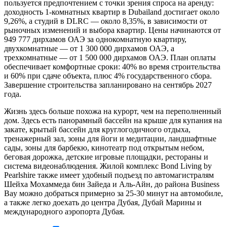
пользуется предпочтением с точки зрения спроса на аренду:
доходность 1-комнатных квартир в Dubailand достигает около
9,26%, а студий в DLRC — около 8,35%, в зависимости от
рыночных изменений и выбора квартир. Цены начинаются от
949 777 дирхамов ОАЭ за однокомнатную квартиру,
двухкомнатные — от 1 300 000 дирхамов ОАЭ, а
трехкомнатные — от 1 500 000 дирхамов ОАЭ. План оплаты
обеспечивает комфортные сроки: 40% во время строительства
и 60% при сдаче объекта, плюс 4% государственного сбора.
Завершение строительства запланировано на сентябрь 2027
года.
Жизнь здесь больше похожа на курорт, чем на переполненный
дом. Здесь есть панорамный бассейн на крыше для купания на
закате, крытый бассейн для круглогодичного отдыха,
тренажерный зал, зоны для йоги и медитации, ландшафтные
сады, зоны для барбекю, кинотеатр под открытым небом,
беговая дорожка, детские игровые площадки, рестораны и
система видеонаблюдения. Жилой комплекс Bond Living by
Pearlshire также имеет удобный подъезд по автомагистралям
Шейха Мохаммеда бин Зайеда и Аль-Айн, до района Business
Bay можно добраться примерно за 25-30 минут на автомобиле,
а также легко доехать до центра Дубая, Дубай Марины и
международного аэропорта Дубая.