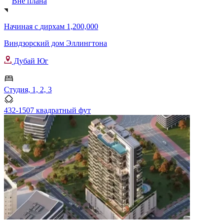
Вне плана
Начиная с
дирхам 1,200,000
Виндзорский дом Эллингтона
Дубай Юг
Студия, 1, 2, 3
432-1507 квадратный фут