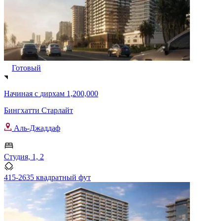
Готовый
Начиная с
дирхам 1,200,000
Бингхатти Старлайт
Аль-Джаддаф
Студия, 1, 2
415-2635 квадратный фут