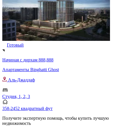
Готовый
Начиная с
дирхам 888,888
Апартаменты Binghatti Ghost
Аль-Джаддаф
Студия, 1, 2, 3
358-2452 квадратный фут
Получите экспертную помощь, чтобы купить лучшую
недвижимость