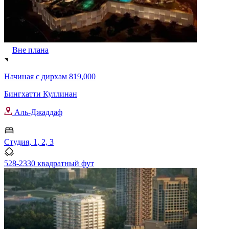
Вне плана
Начиная с
дирхам 819,000
Бингхатти Куллинан
Аль-Джаддаф
Студия, 1, 2, 3
528-2330 квадратный фут