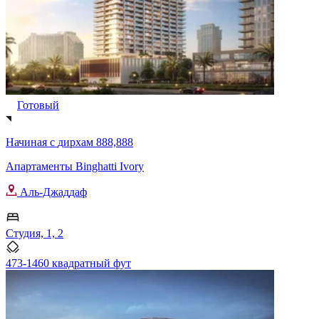
Готовый
Начиная с
дирхам 888,888
Апартаменты Binghatti Ivory
Аль-Джаддаф
Студия, 1, 2
473-1460 квадратный фут