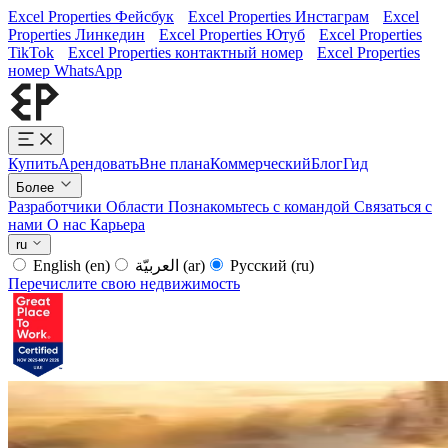
Excel Properties Фейсбук
Excel Properties Инстаграм
Excel
Properties Линкедин
Excel Properties Ютуб
Excel Properties
TikTok
Excel Properties контактный номер
Excel Properties
номер WhatsApp
Купить
Арендовать
Вне плана
Коммерческий
Блог
Гид
Более
Разработчики
Области
Познакомьтесь с командой
Связаться с
нами
О нас
Карьера
ru
English
(en)
العربيّة
(ar)
Русский
(ru)
Перечислите свою недвижимость