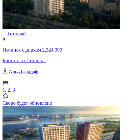
Готовый
Начиная с
дирхам 2,324,999
Бингхатти Пиннакл
Аль-Джаддаф
1, 2, 3
Скоро будет обновлено