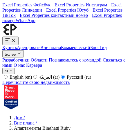
Excel Properties Фейсбук
Excel Properties Инстаграм
Excel
Properties Линкедин
Excel Properties Ютуб
Excel Properties
TikTok
Excel Properties контактный номер
Excel Properties
номер WhatsApp
Купить
Арендовать
Вне плана
Коммерческий
Блог
Гид
Более
Разработчики
Области
Познакомьтесь с командой
Связаться с
нами
О нас
Карьера
ru
English
(en)
العربيّة
(ar)
Русский
(ru)
Перечислите свою недвижимость
Дом
/
Вне плана
/
Апартаменты Binghatti Ruby