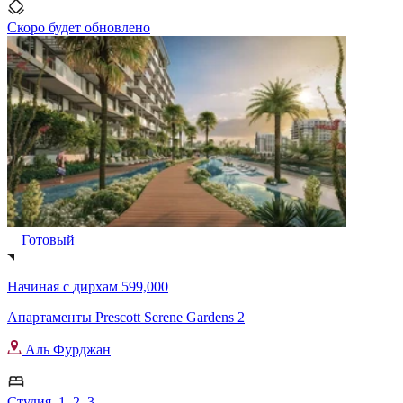
Скоро будет обновлено
Готовый
Начиная с
дирхам 599,000
Апартаменты Prescott Serene Gardens 2
Аль Фурджан
Студия, 1, 2, 3