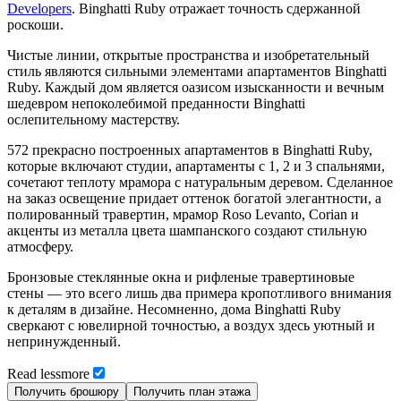
Developers
. Binghatti Ruby отражает точность сдержанной
роскоши.
Чистые линии, открытые пространства и изобретательный
стиль являются сильными элементами апартаментов Binghatti
Ruby. Каждый дом является оазисом изысканности и вечным
шедевром непоколебимой преданности Binghatti
ослепительному мастерству.
572 прекрасно построенных апартаментов в Binghatti Ruby,
которые включают студии, апартаменты с 1, 2 и 3 спальнями,
сочетают теплоту мрамора с натуральным деревом. Сделанное
на заказ освещение придает оттенок богатой элегантности, а
полированный травертин, мрамор Roso Levanto, Corian и
акценты из металла цвета шампанского создают стильную
атмосферу.
Бронзовые стеклянные окна и рифленые травертиновые
стены — это всего лишь два примера кропотливого внимания
к деталям в дизайне. Несомненно, дома Binghatti Ruby
сверкают с ювелирной точностью, а воздух здесь уютный и
непринужденный.
Read
less
more
Получить брошюру
Получить план этажа