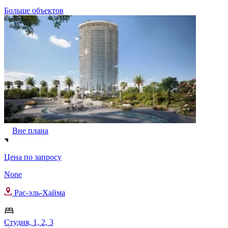
Больше объектов
Вне плана
Цена по запросу
None
Рас-эль-Хайма
Студия, 1, 2, 3