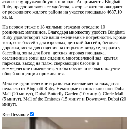
атмосферу, дружелюбную к природе. Апартаменты Binghatti
Ruby предоставляют все удобства, которые жители ожидают
от роскошного жилого района на участке площадью 4687,10
кв. м.
На первом этаже с 18 жилыми этажами отведено 10
розничных магазинов. Благодаря множеству удобств Binghatti
Ruby удовлетворит все ваши ежедневные потребности. Кроме
того, есть бассейн для взрослых, детский бассейн, беговая
дорожка, места для сидения на открытом воздухе, терраса у
бассейна, зоны для йоги, детская игровая площадка,
озелененные зоны для сидения, многоцелевой зал, крытая
парковка, выход на пляж, сверкающий бассейн и
коммерческие помещения, чтобы обеспечить благополучие
общей концепции проживания.
Многие туристические и развлекательные места находятся
недалеко от Binghatti Ruby. Некоторые из них включают Dubai
Mall (20 минут), Dubai Butterfly Garden (10 минут), Circle Mall
(5 минут), Mall of the Emirates (15 минут и Downtown Dubai (20
минут).
Read
less
more