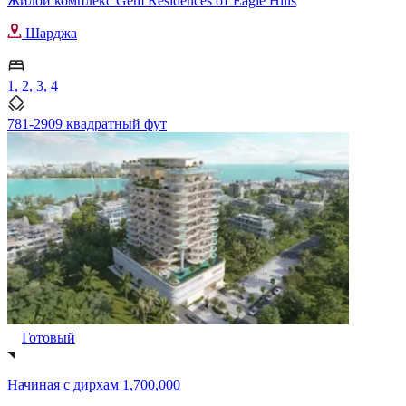
Жилой комплекс Gem Residences от Eagle Hills
Шарджа
1, 2, 3, 4
781-2909 квадратный фут
Готовый
Начиная с
дирхам 1,700,000