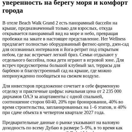
уверенность на берегу моря и комфорт
города
В отеле Beach Walk Grand 2 есть панорамный бассейн на
крыше, предназначенный только для взрослых, откуда
открывается панорамный вид на море и небо, превращая
пробежки на закате в настоящее представление. Her Wellness
предлагает полностью оборудованный фитнес-центр, дзен-сад
для осознанных интервалов и йога-ретрит под открытым
небом, где вас встречает легкий бриз. Семьи отдыхают у
отдельного бассейна, пока дети играют в игровой зоне. Для
встреч предусмотрены большой клубный зал, террасы для
барбекю и благоустроенный сад на крыше, где можно
непринужденно пообщаться на свежем воздухе.
Для инвесторов предложение сочетает в себе фирменную
отделку и практичные цифры: начальная цена от 2 235 000
дирхамов ОАЭ за апартаменты с одной спальней,
соотношение сторон 60/40, 20% при бронировании, 40% во
время строительства, запланированных на 1–6 этапов, и 40%
при сдаче объекта в четвертом квартале 2027 года.
Предварительные данные о рынке указывают на валовую
доходность по всему Дубаю в размере 5–9%, в то время как