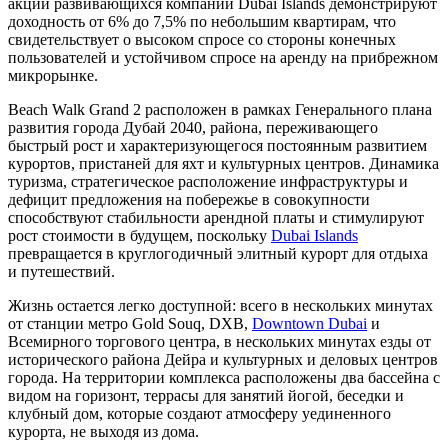
акции развивающихся компаний Dubai Islands демонстрируют
доходность от 6% до 7,5% по небольшим квартирам, что
свидетельствует о высоком спросе со стороны конечных
пользователей и устойчивом спросе на аренду на прибрежном
микрорынке.
Beach Walk Grand 2 расположен в рамках Генерального плана
развития города Дубай 2040, района, переживающего
быстрый рост и характеризующегося постоянным развитием
курортов, пристаней для яхт и культурных центров. Динамика
туризма, стратегическое расположение инфраструктуры и
дефицит предложения на побережье в совокупности
способствуют стабильности арендной платы и стимулируют
рост стоимости в будущем, поскольку
Dubai Islands
превращается в круглогодичный элитный курорт для отдыха
и путешествий.
Жизнь остается легко доступной: всего в нескольких минутах
от станции метро Gold Souq, DXB,
Downtown Dubai
и
Всемирного торгового центра, в нескольких минутах езды от
исторического района Дейра и культурных и деловых центров
города. На территории комплекса расположены два бассейна с
видом на горизонт, террасы для занятий йогой, беседки и
клубный дом, которые создают атмосферу уединенного
курорта, не выходя из дома.