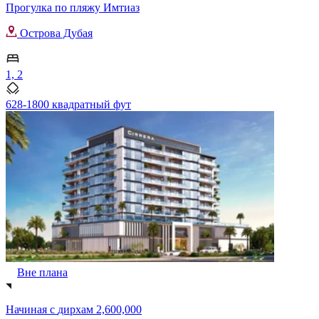
Прогулка по пляжу Имтиаз
Острова Дубая
1, 2
628-1800 квадратный фут
Вне плана
Начиная с
дирхам 2,600,000