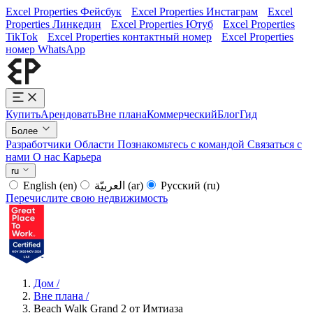
Excel Properties Фейсбук
Excel Properties Инстаграм
Excel
Properties Линкедин
Excel Properties Ютуб
Excel Properties
TikTok
Excel Properties контактный номер
Excel Properties
номер WhatsApp
Купить
Арендовать
Вне плана
Коммерческий
Блог
Гид
Более
Разработчики
Области
Познакомьтесь с командой
Связаться с
нами
О нас
Карьера
ru
English
(en)
العربيّة
(ar)
Русский
(ru)
Перечислите свою недвижимость
Дом
/
Вне плана
/
Beach Walk Grand 2 от Имтиаза