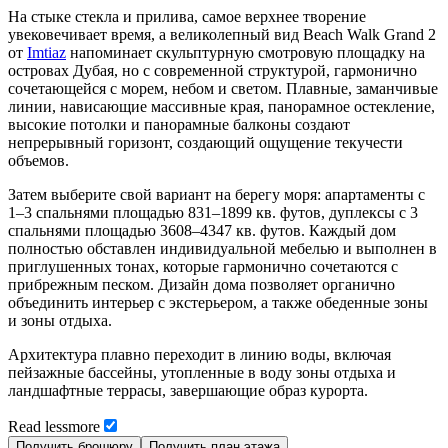
На стыке стекла и прилива, самое верхнее творение
увековечивает время, а великолепный вид Beach Walk Grand 2
от
Imtiaz
напоминает скульптурную смотровую площадку на
островах Дубая, но с современной структурой, гармонично
сочетающейся с морем, небом и светом. Плавные, заманчивые
линии, нависающие массивные края, панорамное остекление,
высокие потолки и панорамные балконы создают
непрерывный горизонт, создающий ощущение текучести
объемов.
Затем выберите свой вариант на берегу моря: апартаменты с
1–3 спальнями площадью 831–1899 кв. футов, дуплексы с 3
спальнями площадью 3608–4347 кв. футов. Каждый дом
полностью обставлен индивидуальной мебелью и выполнен в
приглушенных тонах, которые гармонично сочетаются с
прибрежным песком. Дизайн дома позволяет органично
объединить интерьер с экстерьером, а также обеденные зоны
и зоны отдыха.
Архитектура плавно переходит в линию воды, включая
пейзажные бассейны, утопленные в воду зоны отдыха и
ландшафтные террасы, завершающие образ курорта.
Read
less
more
Получить брошюру
Получить план этажа