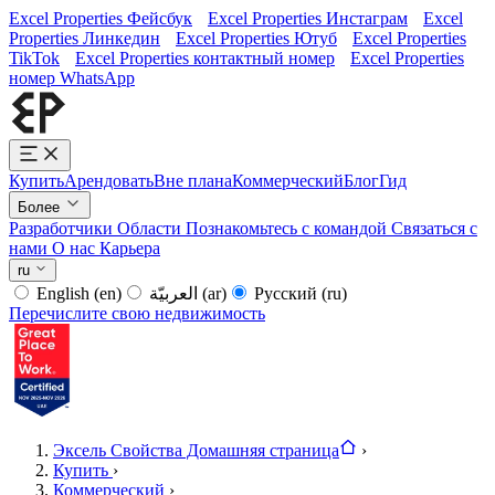
Excel Properties Фейсбук
Excel Properties Инстаграм
Excel
Properties Линкедин
Excel Properties Ютуб
Excel Properties
TikTok
Excel Properties контактный номер
Excel Properties
номер WhatsApp
Купить
Арендовать
Вне плана
Коммерческий
Блог
Гид
Более
Разработчики
Области
Познакомьтесь с командой
Связаться с
нами
О нас
Карьера
ru
English
(en)
العربيّة
(ar)
Русский
(ru)
Перечислите свою недвижимость
Эксель Свойства Домашняя страница
›
Купить
›
Коммерческий
›