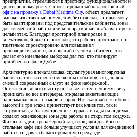
предприятий, стремящихся к престижу, функциональности и
долгосрочному росту. Спроектированный как роскошный
офис на продажу в Dubai Maritime City
, объект предлагает
высококачественные помещения без отделки, которые могут
быть адаптированы под представительские кабинеты, зоны
для совместной работы или корпоративные штаб-квартиры на
целый этаж. Благодаря просторной планировке и
впечатляющей высоте потолков, это рабочее пространство
тщательно спроектировано для повышения
производительности, инноваций и успеха в бизнесе, что
делает его идеальным выбором для тех, кто планирует
приобрести офис в Дубае.
Архитектурно впечатляющая, скульптурная многоярусная
башня состоит из шести смещенных объемов, создающих
смелый современный силуэт на фоне набережной.
Остекление во всю высоту позволяет естественному свету
проникать во все интерьеры, открывая захватывающие
панорамные виды на море и город. Изысканный вестибюль
высотой в три этажа приветствует как клиентов, так и
сотрудников, а благоустроенные террасы и сады на подиуме
создают освежающие зоны для работы на открытом воздухе.
Фитнес-студии, тренажерный зал, площадки для йоги и
стильные кафе еще больше улучшают условия для ежедневной
работы, создавая сбалансированную среду, где