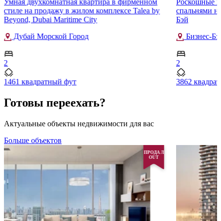
Умная двухкомнатная квартира в фирменном
Роскошные п
стиле на продажу в жилом комплексе Talea by
спальнями на
Beyond, Dubai Maritime City
Бэй
Дубай Морской Город
Бизнес-Бэ
2
2
1461 квадратный фут
3862 квадра
Готовы переехать?
Актуальные объекты недвижимости для вас
Больше объектов
ПРОДАЛ
OUT