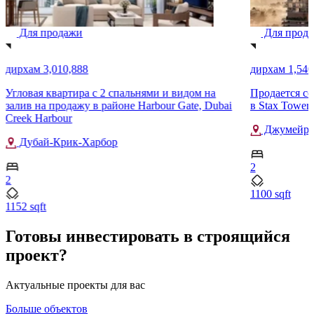
Для продажи
Для прод
дирхам 3,010,888
дирхам 1,540
Угловая квартира с 2 спальнями и видом на
Продается со
залив на продажу в районе Harbour Gate, Dubai
в Stax Tower B
Creek Harbour
Джумейра 
Дубай-Крик-Харбор
2
2
1100 sqft
1152 sqft
Готовы инвестировать в строящийся
проект?
Актуальные проекты для вас
Больше объектов