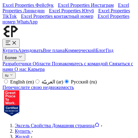
Excel Properties Фейсбук
Excel Properties Инстаграм
Excel
Properties Линкедин
Excel Properties Ютуб
Excel Properties
TikTok
Excel Properties контактный номер
Excel Properties
номер WhatsApp
Купить
Арендовать
Вне плана
Коммерческий
Блог
Гид
Более
Разработчики
Области
Познакомьтесь с командой
Связаться с
нами
О нас
Карьера
ru
English
(en)
العربيّة
(ar)
Русский
(ru)
Перечислите свою недвижимость
Эксель Свойства Домашняя страница
›
Купить
›
Жилой
›